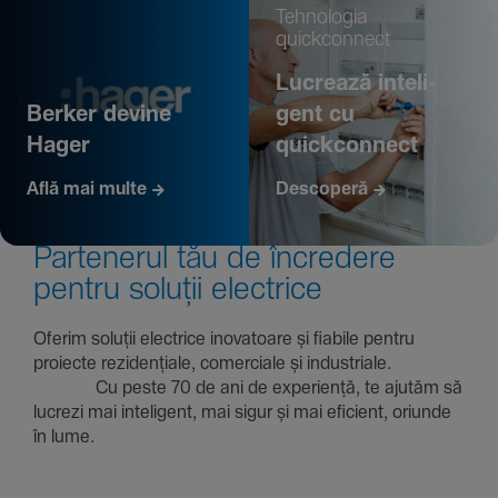
Tehno­logia
quickconnect
Lucrează inte­li­
Berker devine
gent cu
Hager
quickconnect
Află mai multe
Descoperă
Parte­nerul tău de încre­dere
pentru soluții electrice
Oferim soluții electrice inova­toare și fiabile pentru
proiecte rezi­den­țiale, comer­ciale și indus­triale.
Cu peste 70 de ani de expe­riență, te ajutăm să
lucrezi mai inte­li­gent, mai sigur și mai eficient, oriunde
în lume.