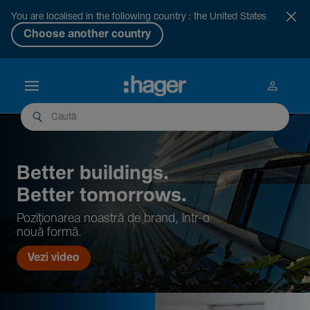
You are localised in the following country : the United States
Choose another country
Better buil­dings.
Better tomor­rows.
Pozi­țio­narea noastră de brand, într-o
nouă formă.
Vezi video