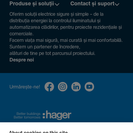
Produse și soluții
Contact și suport
Oferim soluții electrice sigure și simple – de la
distribuția energiei la controlul ilumi­na­tului și
auto­ma­ti­zarea clădi­rilor, pentru proiecte rezi­den­țiale și
comer­ciale.
Facem viața mai sigură, mai curată și mai confor­ta­bilă.
Suntem un partener de încre­dere,
alături de tine pe tot parcursul proiec­tului.
Despre noi
Urmă­rește-ne!