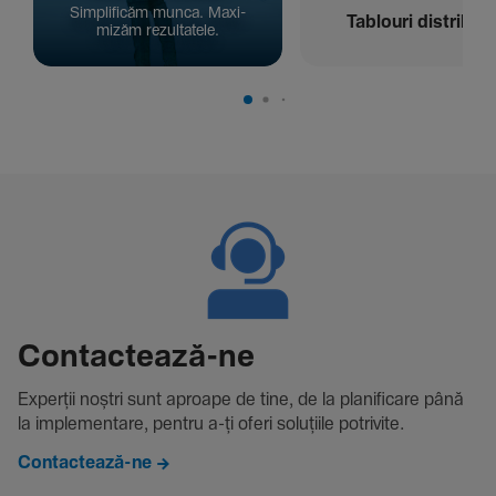
Simpli­ficăm munca. Maxi­
Tablouri distribuți
mizăm rezul­ta­tele.
Contac­tează-ne
Experții noștri sunt aproape de tine, de la plani­fi­care până
la imple­men­tare, pentru a-ți oferi solu­țiile potri­vite.
Contactează-ne