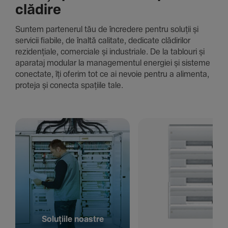
clădire
Suntem parte­nerul tău de încre­dere pentru soluții și
servicii fiabile, de înaltă cali­tate, dedi­cate clădi­rilor
rezi­den­țiale, comer­ciale și indus­triale. De la tablouri și
aparataj modular la managementul energiei și sisteme
conec­tate, îți oferim tot ce ai nevoie pentru a alimenta,
proteja și conecta spațiile tale.
Solu­țiile noastre