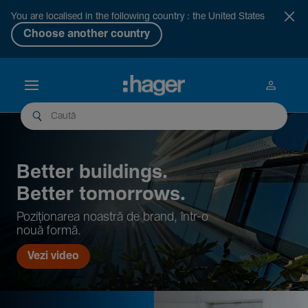
You are localised in the following country : the United States
Choose another country
Better buil­dings.
Better tomor­rows.
Pozi­țio­narea noastră de brand, într-o
nouă formă.
Vezi video