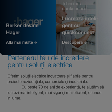
Tehno­logia
quickconnect
Lucrează inte­li­
Berker devine
gent cu
Hager
quickconnect
Află mai multe
Descoperă
Parte­nerul tău de încre­dere
pentru soluții electrice
Oferim soluții electrice inova­toare și fiabile pentru
proiecte rezi­den­țiale, comer­ciale și indus­triale.
Cu peste 70 de ani de expe­riență, te ajutăm să
lucrezi mai inte­li­gent, mai sigur și mai eficient, oriunde
în lume.