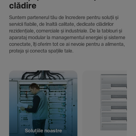
clădire
Suntem parte­nerul tău de încre­dere pentru soluții și
servicii fiabile, de înaltă cali­tate, dedi­cate clădi­rilor
rezi­den­țiale, comer­ciale și indus­triale. De la tablouri și
aparataj modular la managementul energiei și sisteme
conec­tate, îți oferim tot ce ai nevoie pentru a alimenta,
proteja și conecta spațiile tale.
Solu­țiile noastre