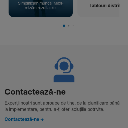
Simpli­ficăm munca. Maxi­
Tablouri distribuți
mizăm rezul­ta­tele.
Contac­tează-ne
Experții noștri sunt aproape de tine, de la plani­fi­care până
la imple­men­tare, pentru a-ți oferi solu­țiile potri­vite.
Contactează-ne