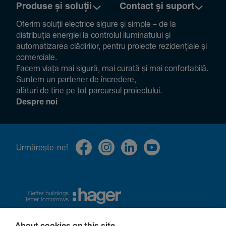
Produse și soluții
Contact și suport
Oferim soluții electrice sigure și simple – de la
distribuția energiei la controlul ilumi­na­tului și
auto­ma­ti­zarea clădi­rilor, pentru proiecte rezi­den­țiale și
comer­ciale.
Facem viața mai sigură, mai curată și mai confor­ta­bilă.
Suntem un partener de încre­dere,
alături de tine pe tot parcursul proiec­tului.
Despre noi
Urmă­rește-ne!