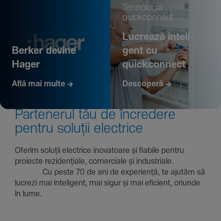
Tehno­logia
quickconnect
Lucrează inte­li­
Berker devine
gent cu
Hager
quickconnect
Află mai multe
Descoperă
Parte­nerul tău de încre­dere
pentru soluții electrice
Oferim soluții electrice inova­toare și fiabile pentru
proiecte rezi­den­țiale, comer­ciale și indus­triale.
Cu peste 70 de ani de expe­riență, te ajutăm să
lucrezi mai inte­li­gent, mai sigur și mai eficient, oriunde
în lume.