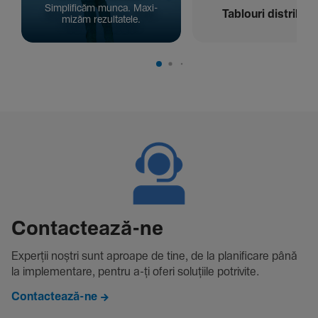
Simpli­ficăm munca. Maxi­
Tablouri distribuți
mizăm rezul­ta­tele.
Contac­tează-ne
Experții noștri sunt aproape de tine, de la plani­fi­care până
la imple­men­tare, pentru a-ți oferi solu­țiile potri­vite.
Contactează-ne