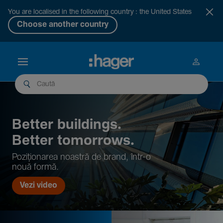
You are localised in the following country : the United States
Choose another country
Better buil­dings.
Better tomor­rows.
Pozi­țio­narea noastră de brand, într-o
nouă formă.
Vezi video