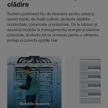
clădire
Suntem parte­nerul tău de încre­dere pentru soluții și
servicii fiabile, de înaltă cali­tate, dedi­cate clădi­rilor
rezi­den­țiale, comer­ciale și indus­triale. De la tablouri și
aparataj modular la managementul energiei și sisteme
conec­tate, îți oferim tot ce ai nevoie pentru a alimenta,
proteja și conecta spațiile tale.
Solu­țiile noastre