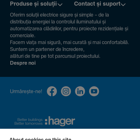
Produse și soluții
Contact și suport
Oferim soluții electrice sigure și simple – de la
distribuția energiei la controlul ilumi­na­tului și
auto­ma­ti­zarea clădi­rilor, pentru proiecte rezi­den­țiale și
comer­ciale.
Facem viața mai sigură, mai curată și mai confor­ta­bilă.
Suntem un partener de încre­dere,
alături de tine pe tot parcursul proiec­tului.
Despre noi
Urmă­rește-ne!