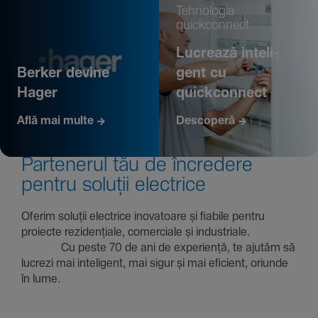
Tehno­logia
quickconnect
Lucrează inte­li­
Berker devine
gent cu
Hager
quickconnect
Află mai multe
Descoperă
Parte­nerul tău de încre­dere
pentru soluții electrice
Oferim soluții electrice inova­toare și fiabile pentru
proiecte rezi­den­țiale, comer­ciale și indus­triale.
Cu peste 70 de ani de expe­riență, te ajutăm să
lucrezi mai inte­li­gent, mai sigur și mai eficient, oriunde
în lume.