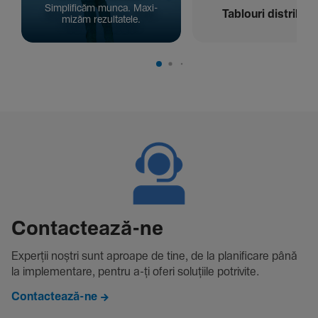
Simpli­ficăm munca. Maxi­
Tablouri distribuți
mizăm rezul­ta­tele.
Contac­tează-ne
Experții noștri sunt aproape de tine, de la plani­fi­care până
la imple­men­tare, pentru a-ți oferi solu­țiile potri­vite.
Contactează-ne