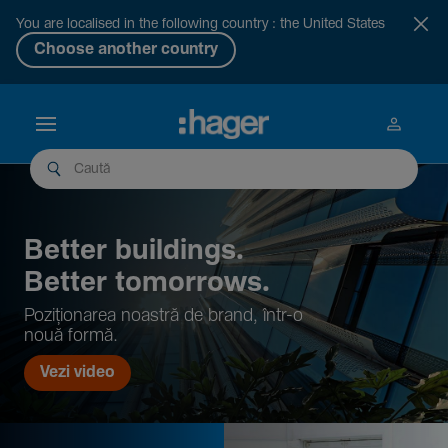
You are localised in the following country : the United States
Choose another country
Better buil­dings.
Better tomor­rows.
Pozi­țio­narea noastră de brand, într-o
nouă formă.
Vezi video