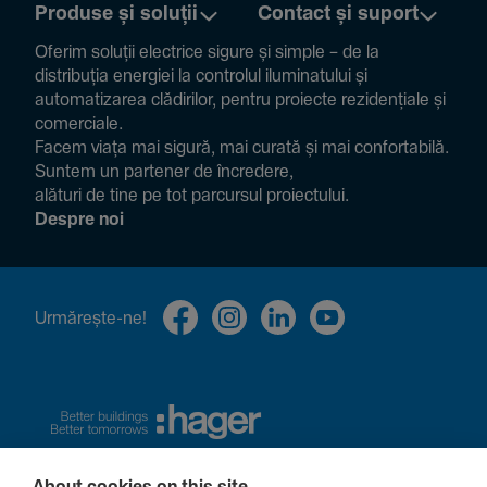
Produse și soluții
Contact și suport
Oferim soluții electrice sigure și simple – de la
distribuția energiei la controlul ilumi­na­tului și
auto­ma­ti­zarea clădi­rilor, pentru proiecte rezi­den­țiale și
comer­ciale.
Facem viața mai sigură, mai curată și mai confor­ta­bilă.
Suntem un partener de încre­dere,
alături de tine pe tot parcursul proiec­tului.
Despre noi
Urmă­rește-ne!