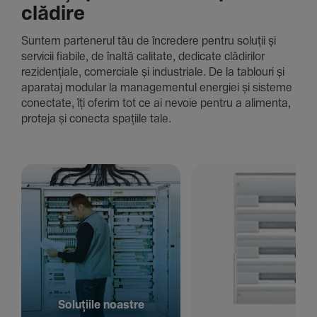
clădire
Suntem parte­nerul tău de încre­dere pentru soluții și
servicii fiabile, de înaltă cali­tate, dedi­cate clădi­rilor
rezi­den­țiale, comer­ciale și indus­triale. De la tablouri și
aparataj modular la managementul energiei și sisteme
conec­tate, îți oferim tot ce ai nevoie pentru a alimenta,
proteja și conecta spațiile tale.
Solu­țiile noastre