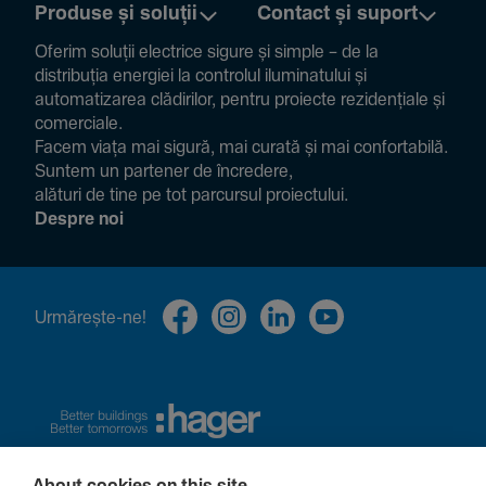
Produse și soluții
Contact și suport
Oferim soluții electrice sigure și simple – de la
distribuția energiei la controlul ilumi­na­tului și
auto­ma­ti­zarea clădi­rilor, pentru proiecte rezi­den­țiale și
comer­ciale.
Facem viața mai sigură, mai curată și mai confor­ta­bilă.
Suntem un partener de încre­dere,
alături de tine pe tot parcursul proiec­tului.
Despre noi
Urmă­rește-ne!