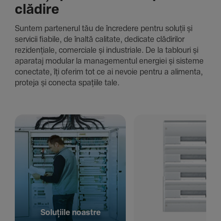
clădire
Suntem parte­nerul tău de încre­dere pentru soluții și
servicii fiabile, de înaltă cali­tate, dedi­cate clădi­rilor
rezi­den­țiale, comer­ciale și indus­triale. De la tablouri și
aparataj modular la managementul energiei și sisteme
conec­tate, îți oferim tot ce ai nevoie pentru a alimenta,
proteja și conecta spațiile tale.
Solu­țiile noastre