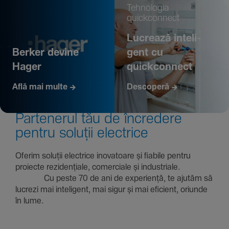
Tehno­logia
quickconnect
Lucrează inte­li­
Berker devine
gent cu
Hager
quickconnect
Află mai multe
Descoperă
Parte­nerul tău de încre­dere
pentru soluții electrice
Oferim soluții electrice inova­toare și fiabile pentru
proiecte rezi­den­țiale, comer­ciale și indus­triale.
Cu peste 70 de ani de expe­riență, te ajutăm să
lucrezi mai inte­li­gent, mai sigur și mai eficient, oriunde
în lume.