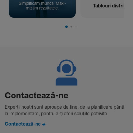
Simpli­ficăm munca. Maxi­
Tablouri distribuți
mizăm rezul­ta­tele.
Contac­tează-ne
Experții noștri sunt aproape de tine, de la plani­fi­care până
la imple­men­tare, pentru a-ți oferi solu­țiile potri­vite.
Contactează-ne