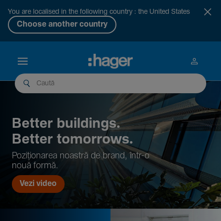
You are localised in the following country : the United States
Choose another country
Better buil­dings.
Better tomor­rows.
Pozi­țio­narea noastră de brand, într-o
nouă formă.
Vezi video