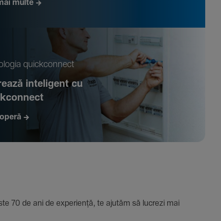
mai multe
­logia quickconnect
ează inte­li­gent cu
ckconnect
operă
e 70 de ani de expe­riență, te ajutăm să lucrezi mai