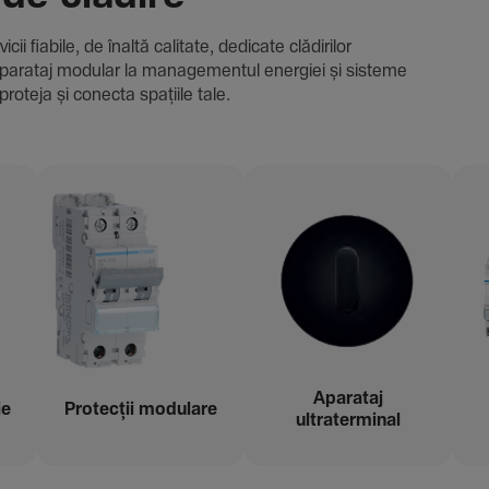
i fiabile, de înaltă cali­tate, dedi­cate clădi­rilor
i și aparataj modular la managementul energiei și sisteme
proteja și conecta spațiile tale.
Aparataj
ie
Protecții modu­lare
ultraterminal