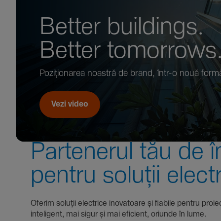
Better buil­dings.
Better tomor­rows
Pozi­țio­narea noastră de brand, într-o nouă form
Vezi video
Parte­nerul tău de î
pentru soluții elect
Oferim soluții electrice inova­toare și fiabile pentru
inte­li­gent, mai sigur și mai eficient, oriunde în lume.