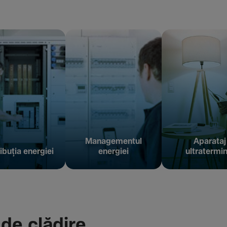
Managementul
Aparataj
ibuția energiei
energiei
ultratermin
 de clădire