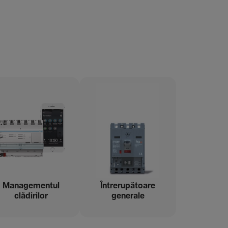
Managementul
Între­ru­pă­toare
clădi­rilor
gene­rale