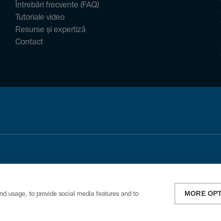
Întrebări frecvente (FAQ)
Tutoriale video
Resurse și expertiză
Contact
MORE OP
nd usage, to provide social media features and to