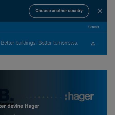
Choose another country
Contact
Better buil­dings. Better tomor­rows.
ker devine Hager