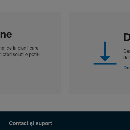
-ne
D
, de la plani­fi­care
Des
oferi solu­țiile potri­
doc
De
Contact și suport