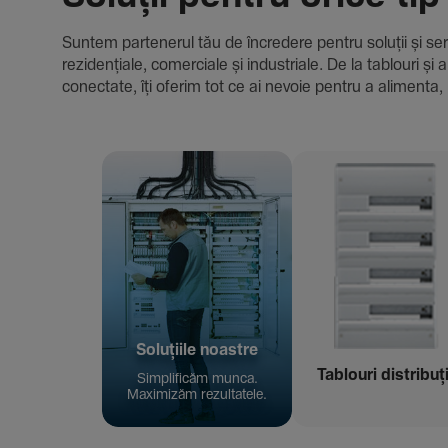
Suntem parte­nerul tău de încre­dere pentru soluții și servici
rezi­den­țiale, comer­ciale și indus­triale. De la tablour
conec­tate, îți oferim tot ce ai nevoie pentru a alimenta, 
Solu­țiile noastre
Tablouri distribuț
Simpli­ficăm munca.
Maxi­mizăm rezul­ta­tele.