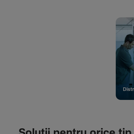
Distr
Soluții pentru orice tip