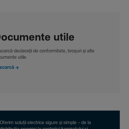
ocu­mente utile
carcă decla­rații de conformitate, broșuri și alte
u­mente utile.
scarcă
Oferim soluții electrice sigure și simple – de la