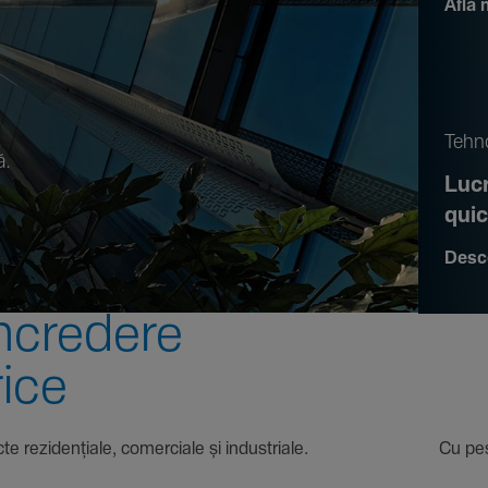
Află 
.
Tehno
ă.
Lucr
qui
Desc
ncre­dere
rice
 proiecte rezi­den­țiale, comer­ciale și indus­triale. Cu pest