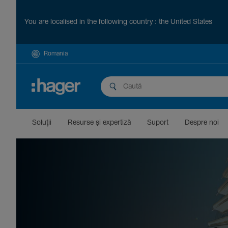
You are localised in the following country : the United States
Romania
Soluții
Resurse și exper­tiză
Suport
Despre noi