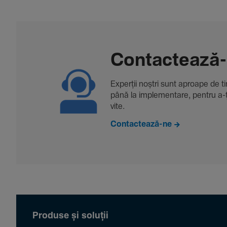
Contac­tează
Experții noștri sunt aproape de tine
până la imple­men­tare, pentru a-ți 
vite.
Contactează-ne
Produse și soluții