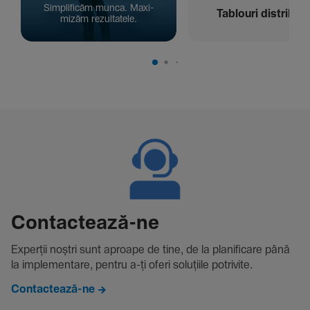
Simpli­ficăm munca. Maxi­
Tablouri distribuți
mizăm rezul­ta­tele.
Contac­tează-ne
Experții noștri sunt aproape de tine, de la plani­fi­care până
la imple­men­tare, pentru a-ți oferi solu­țiile potri­vite.
Contactează-ne