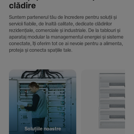
clădire
Suntem parte­nerul tău de încre­dere pentru soluții și
servicii fiabile, de înaltă cali­tate, dedi­cate clădi­rilor
rezi­den­țiale, comer­ciale și indus­triale. De la tablouri și
aparataj modular la managementul energiei și sisteme
conec­tate, îți oferim tot ce ai nevoie pentru a alimenta,
proteja și conecta spațiile tale.
Solu­țiile noastre