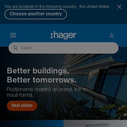
You are localised in the following country : the United States
Choose another country
Better buil­dings.
Better tomor­rows.
Pozi­țio­narea noastră de brand, într-o
nouă formă.
Vezi video