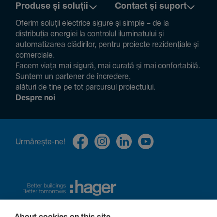
Produse și soluții
Contact și suport
Oferim soluții electrice sigure și simple – de la
distribuția energiei la controlul ilumi­na­tului și
auto­ma­ti­zarea clădi­rilor, pentru proiecte rezi­den­țiale și
comer­ciale.
Facem viața mai sigură, mai curată și mai confor­ta­bilă.
Suntem un partener de încre­dere,
alături de tine pe tot parcursul proiec­tului.
Despre noi
Urmă­rește-ne!