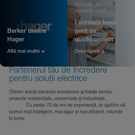
Tehno­logia
quickconnect
Lucrează inte­li­
Berker devine
gent cu
Hager
quickconnect
Află mai multe
Descoperă
Parte­nerul tău de încre­dere
pentru soluții electrice
Oferim soluții electrice inova­toare și fiabile pentru
proiecte rezi­den­țiale, comer­ciale și indus­triale.
Cu peste 70 de ani de expe­riență, te ajutăm să
lucrezi mai inte­li­gent, mai sigur și mai eficient, oriunde
în lume.