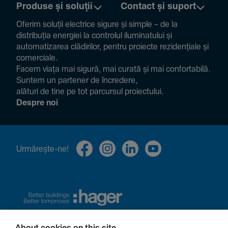
Produse și soluții
Contact și suport
Oferim soluții electrice sigure și simple – de la
distribuția energiei la controlul ilumi­na­tului și
auto­ma­ti­zarea clădi­rilor, pentru proiecte rezi­den­țiale și
comer­ciale.
Facem viața mai sigură, mai curată și mai confor­ta­bilă.
Suntem un partener de încre­dere,
alături de tine pe tot parcursul proiec­tului.
Despre noi
Urmă­rește-ne!