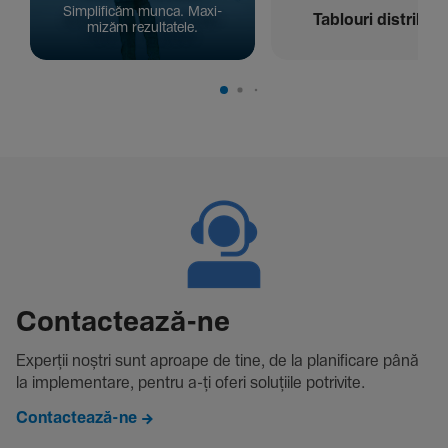
Simpli­ficăm munca. Maxi­
Tablouri distribuți
mizăm rezul­ta­tele.
Contac­tează-ne
Experții noștri sunt aproape de tine, de la plani­fi­care până
la imple­men­tare, pentru a-ți oferi solu­țiile potri­vite.
Contactează-ne