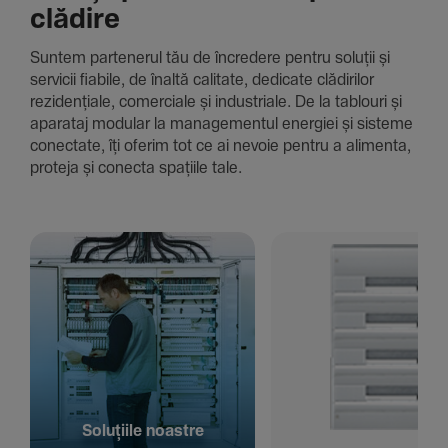
clădire
Suntem parte­nerul tău de încre­dere pentru soluții și
servicii fiabile, de înaltă cali­tate, dedi­cate clădi­rilor
rezi­den­țiale, comer­ciale și indus­triale. De la tablouri și
aparataj modular la managementul energiei și sisteme
conec­tate, îți oferim tot ce ai nevoie pentru a alimenta,
proteja și conecta spațiile tale.
Solu­țiile noastre