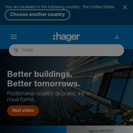
You are localised in the following country : the United States
Choose another country
Better buil­dings.
Better tomor­rows.
Pozi­țio­narea noastră de brand, într-o
nouă formă.
Vezi video