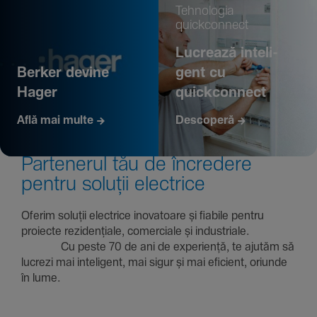
Tehno­logia
quickconnect
Lucrează inte­li­
Berker devine
gent cu
Hager
quickconnect
Află mai multe
Descoperă
Parte­nerul tău de încre­dere
pentru soluții electrice
Oferim soluții electrice inova­toare și fiabile pentru
proiecte rezi­den­țiale, comer­ciale și indus­triale.
Cu peste 70 de ani de expe­riență, te ajutăm să
lucrezi mai inte­li­gent, mai sigur și mai eficient, oriunde
în lume.