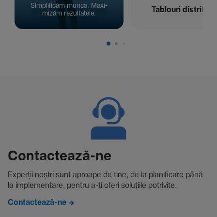
Simpli­ficăm munca. Maxi­
Tablouri distribuți
mizăm rezul­ta­tele.
Contac­tează-ne
Experții noștri sunt aproape de tine, de la plani­fi­care până
la imple­men­tare, pentru a-ți oferi solu­țiile potri­vite.
Contactează-ne