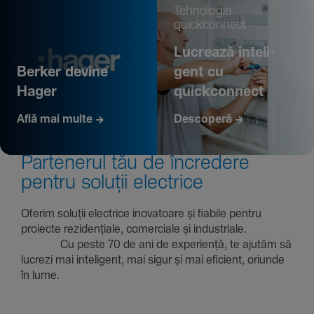
Tehno­logia
quickconnect
Lucrează inte­li­
Berker devine
gent cu
Hager
quickconnect
Află mai multe
Descoperă
Parte­nerul tău de încre­dere
pentru soluții electrice
Oferim soluții electrice inova­toare și fiabile pentru
proiecte rezi­den­țiale, comer­ciale și indus­triale.
Cu peste 70 de ani de expe­riență, te ajutăm să
lucrezi mai inte­li­gent, mai sigur și mai eficient, oriunde
în lume.