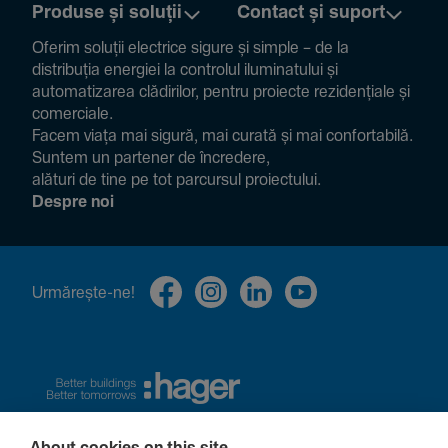
Produse și soluții
Contact și suport
Oferim soluții electrice sigure și simple – de la
distribuția energiei la controlul ilumi­na­tului și
auto­ma­ti­zarea clădi­rilor, pentru proiecte rezi­den­țiale și
comer­ciale.
Facem viața mai sigură, mai curată și mai confor­ta­bilă.
Suntem un partener de încre­dere,
alături de tine pe tot parcursul proiec­tului.
Despre noi
Urmă­rește-ne!