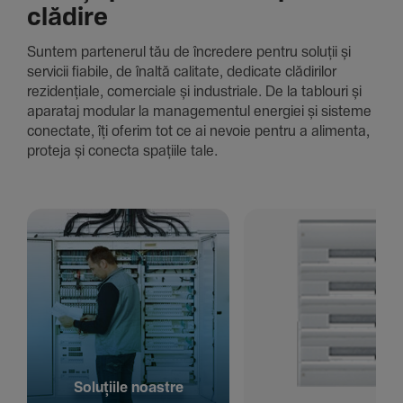
clădire
Suntem parte­nerul tău de încre­dere pentru soluții și
servicii fiabile, de înaltă cali­tate, dedi­cate clădi­rilor
rezi­den­țiale, comer­ciale și indus­triale. De la tablouri și
aparataj modular la managementul energiei și sisteme
conec­tate, îți oferim tot ce ai nevoie pentru a alimenta,
proteja și conecta spațiile tale.
Solu­țiile noastre