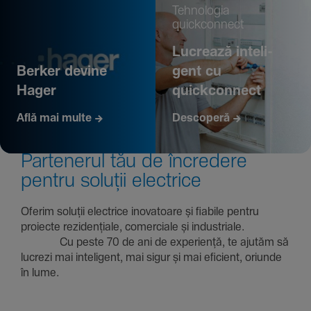
Tehno­logia
quickconnect
Lucrează inte­li­
Berker devine
gent cu
Hager
quickconnect
Află mai multe
Descoperă
Parte­nerul tău de încre­dere
pentru soluții electrice
Oferim soluții electrice inova­toare și fiabile pentru
proiecte rezi­den­țiale, comer­ciale și indus­triale.
Cu peste 70 de ani de expe­riență, te ajutăm să
lucrezi mai inte­li­gent, mai sigur și mai eficient, oriunde
în lume.