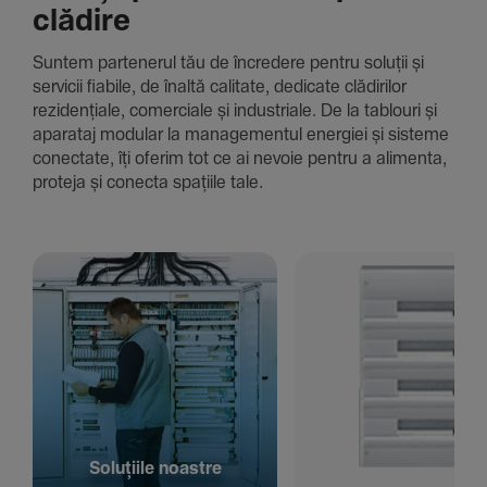
clădire
Suntem parte­nerul tău de încre­dere pentru soluții și
servicii fiabile, de înaltă cali­tate, dedi­cate clădi­rilor
rezi­den­țiale, comer­ciale și indus­triale. De la tablouri și
aparataj modular la managementul energiei și sisteme
conec­tate, îți oferim tot ce ai nevoie pentru a alimenta,
proteja și conecta spațiile tale.
Solu­țiile noastre