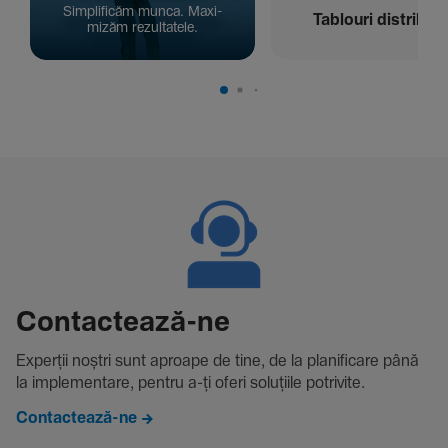
Simpli­ficăm munca. Maxi­
Tablouri distribuți
mizăm rezul­ta­tele.
Contac­tează-ne
Experții noștri sunt aproape de tine, de la plani­fi­care până
la imple­men­tare, pentru a-ți oferi solu­țiile potri­vite.
Contactează-ne