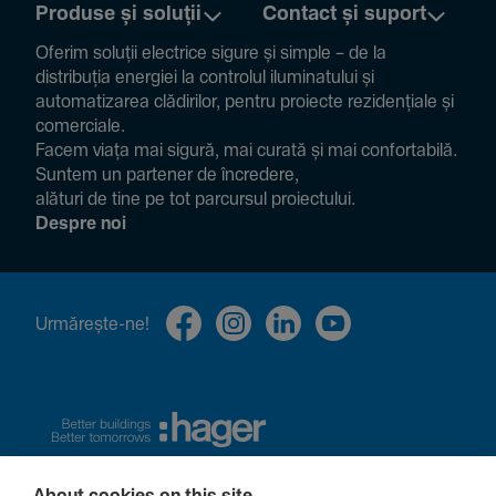
Produse și soluții
Contact și suport
Oferim soluții electrice sigure și simple – de la
distribuția energiei la controlul ilumi­na­tului și
auto­ma­ti­zarea clădi­rilor, pentru proiecte rezi­den­țiale și
comer­ciale.
Facem viața mai sigură, mai curată și mai confor­ta­bilă.
Suntem un partener de încre­dere,
alături de tine pe tot parcursul proiec­tului.
Despre noi
Urmă­rește-ne!