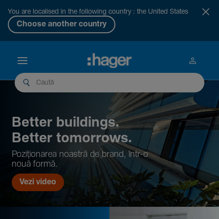
You are localised in the following country : the United States
Choose another country
Better buil­dings.
Better tomor­rows.
Pozi­țio­narea noastră de brand, într-o
nouă formă.
Vezi video