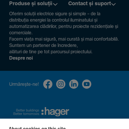
Produse și soluții
Contact și suport
Oferim soluții electrice sigure și simple – de la
distribuția energiei la controlul ilumi­na­tului și
auto­ma­ti­zarea clădi­rilor, pentru proiecte rezi­den­țiale și
comer­ciale.
Facem viața mai sigură, mai curată și mai confor­ta­bilă.
Suntem un partener de încre­dere,
alături de tine pe tot parcursul proiec­tului.
Despre noi
Urmă­rește-ne!