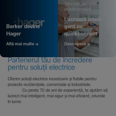
Tehno­logia
quickconnect
Lucrează inte­li­
Berker devine
gent cu
Hager
quickconnect
Află mai multe
Descoperă
Parte­nerul tău de încre­dere
pentru soluții electrice
Oferim soluții electrice inova­toare și fiabile pentru
proiecte rezi­den­țiale, comer­ciale și indus­triale.
Cu peste 70 de ani de expe­riență, te ajutăm să
lucrezi mai inte­li­gent, mai sigur și mai eficient, oriunde
în lume.