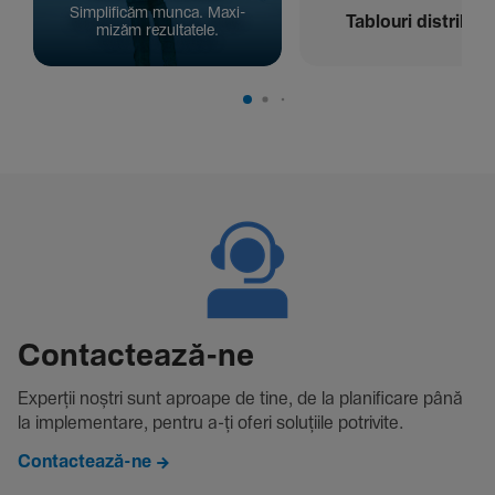
Simpli­ficăm munca. Maxi­
Tablouri distribuți
mizăm rezul­ta­tele.
Contac­tează-ne
Experții noștri sunt aproape de tine, de la plani­fi­care până
la imple­men­tare, pentru a-ți oferi solu­țiile potri­vite.
Contactează-ne