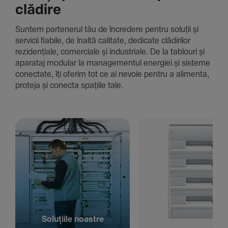
clădire
Suntem parte­nerul tău de încre­dere pentru soluții și
servicii fiabile, de înaltă cali­tate, dedi­cate clădi­rilor
rezi­den­țiale, comer­ciale și indus­triale. De la tablouri și
aparataj modular la managementul energiei și sisteme
conec­tate, îți oferim tot ce ai nevoie pentru a alimenta,
proteja și conecta spațiile tale.
Solu­țiile noastre