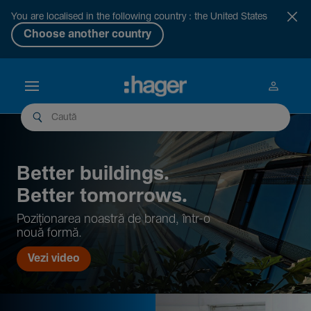
You are localised in the following country : the United States
Choose another country
Better buil­dings.
Better tomor­rows.
Pozi­țio­narea noastră de brand, într-o
nouă formă.
Vezi video