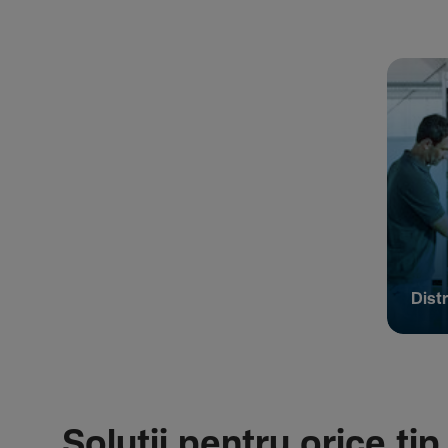
Distr
Soluții pentru orice tip