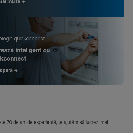
mai multe
­logia quickconnect
ează inte­li­gent cu
ckconnect
operă
e 70 de ani de expe­riență, te ajutăm să lucrezi mai