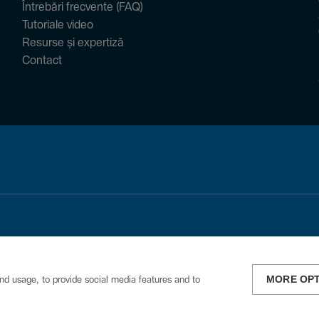
Întrebări frecvente (FAQ)
Tutoriale video
Resurse și expertiză
Contact
MORE OP
nd usage, to provide social media features and to