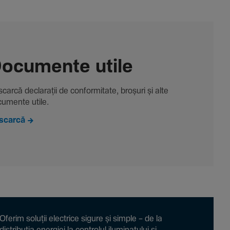
ocu­mente utile
carcă decla­rații de conformitate, broșuri și alte
u­mente utile.
scarcă
Oferim soluții electrice sigure și simple – de la