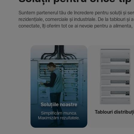
Suntem parte­nerul tău de încre­dere pentru soluții și servici
rezi­den­țiale, comer­ciale și indus­triale. De la tablour
conec­tate, îți oferim tot ce ai nevoie pentru a alimenta, 
Solu­țiile noastre
Tablouri distribuț
Simpli­ficăm munca.
Maxi­mizăm rezul­ta­tele.