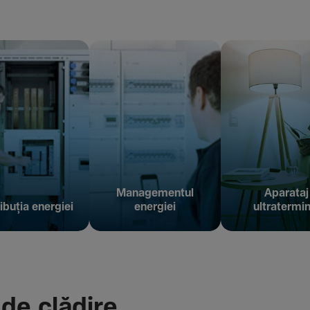
Managementul
Aparataj
ibuția energiei
energiei
ultratermin
 de clădire