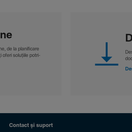
-ne
D
, de la plani­fi­care
Des
oferi solu­țiile potri­
doc
De
Contact și suport