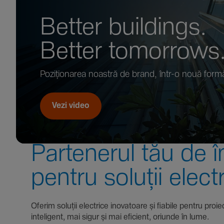
Better buil­dings.
Better tomor­rows
Pozi­țio­narea noastră de brand, într-o nouă form
Vezi video
Parte­nerul tău de î
pentru soluții elect
Oferim soluții electrice inova­toare și fiabile pentru
inte­li­gent, mai sigur și mai eficient, oriunde în lume.