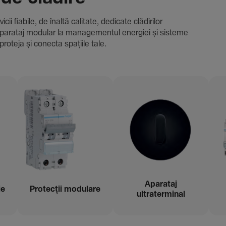
i fiabile, de înaltă cali­tate, dedi­cate clădi­rilor
i și aparataj modular la managementul energiei și sisteme
proteja și conecta spațiile tale.
Aparataj
ie
Protecții modu­lare
ultraterminal