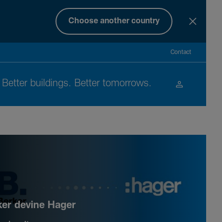
Choose another country
Contact
Better buil­dings. Better tomor­rows.
ker devine Hager