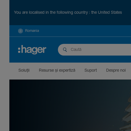
You are localised in the following country : the United States
Romania
Soluții
Resurse și exper­tiză
Suport
Despre noi