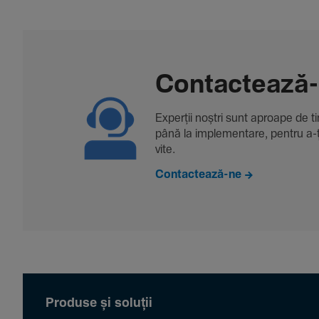
Contac­tează
Experții noștri sunt aproape de tine
până la imple­men­tare, pentru a-ți 
vite.
Contactează-ne
Produse și soluții