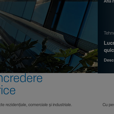
Află 
.
Tehno
ă.
Lucr
qui
Desc
ncre­dere
rice
 proiecte rezi­den­țiale, comer­ciale și indus­triale. Cu pest