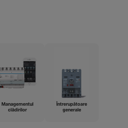
Managementul
Între­ru­pă­toare
clădi­rilor
gene­rale