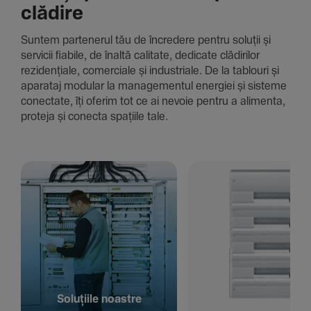
clădire
Suntem parte­nerul tău de încre­dere pentru soluții și
servicii fiabile, de înaltă cali­tate, dedi­cate clădi­rilor
rezi­den­țiale, comer­ciale și indus­triale. De la tablouri și
aparataj modular la managementul energiei și sisteme
conec­tate, îți oferim tot ce ai nevoie pentru a alimenta,
proteja și conecta spațiile tale.
Solu­țiile noastre