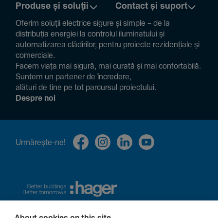
Produse și soluții
Contact și suport
Oferim soluții electrice sigure și simple – de la
distribuția energiei la controlul ilumi­na­tului și
auto­ma­ti­zarea clădi­rilor, pentru proiecte rezi­den­țiale și
comer­ciale.
Facem viața mai sigură, mai curată și mai confor­ta­bilă.
Suntem un partener de încre­dere,
alături de tine pe tot parcursul proiec­tului.
Despre noi
Urmă­rește-ne!