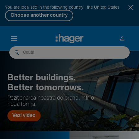
You are localised in the following country : the United States
Choose another country
Better buil­dings.
Better tomor­rows.
Pozi­țio­narea noastră de brand, într-o
nouă formă.
Vezi video