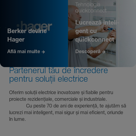
Tehno­logia
quickconnect
Lucrează inte­li­
Berker devine
gent cu
Hager
quickconnect
Află mai multe
Descoperă
Parte­nerul tău de încre­dere
pentru soluții electrice
Oferim soluții electrice inova­toare și fiabile pentru
proiecte rezi­den­țiale, comer­ciale și indus­triale.
Cu peste 70 de ani de expe­riență, te ajutăm să
lucrezi mai inte­li­gent, mai sigur și mai eficient, oriunde
în lume.