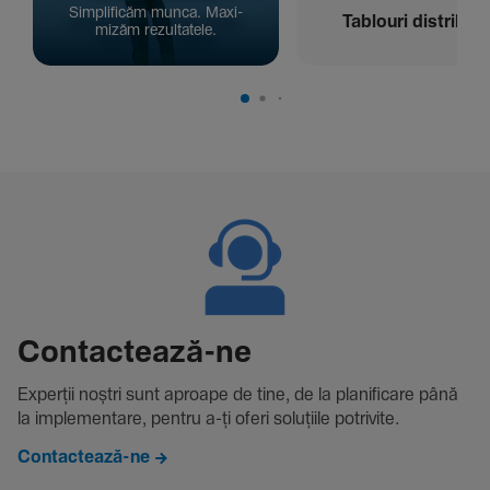
Simpli­ficăm munca. Maxi­
Tablouri distribuți
mizăm rezul­ta­tele.
Contac­tează-ne
Experții noștri sunt aproape de tine, de la plani­fi­care până
la imple­men­tare, pentru a-ți oferi solu­țiile potri­vite.
Contactează-ne