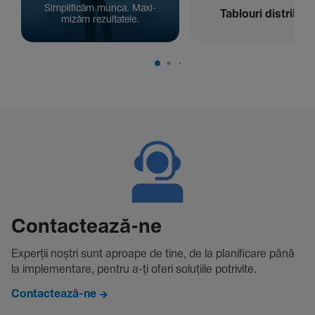
Simpli­ficăm munca. Maxi­
Tablouri distribuți
mizăm rezul­ta­tele.
Contac­tează-ne
Experții noștri sunt aproape de tine, de la plani­fi­care până
la imple­men­tare, pentru a-ți oferi solu­țiile potri­vite.
Contactează-ne