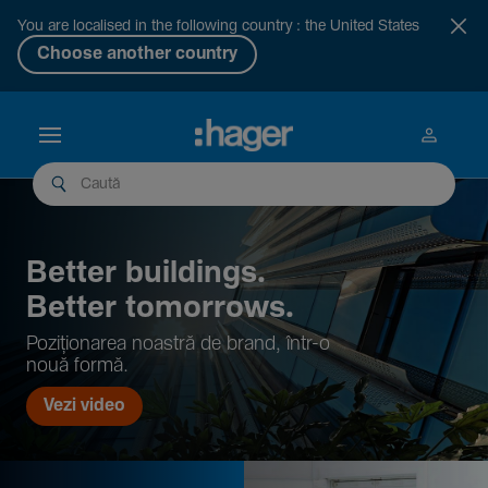
You are localised in the following country : the United States
Choose another country
Better buil­dings.
Better tomor­rows.
Pozi­țio­narea noastră de brand, într-o
nouă formă.
Vezi video