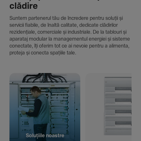
clădire
Suntem parte­nerul tău de încre­dere pentru soluții și
servicii fiabile, de înaltă cali­tate, dedi­cate clădi­rilor
rezi­den­țiale, comer­ciale și indus­triale. De la tablouri și
aparataj modular la managementul energiei și sisteme
conec­tate, îți oferim tot ce ai nevoie pentru a alimenta,
proteja și conecta spațiile tale.
Solu­țiile noastre