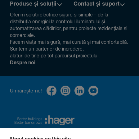
Produse și soluții
Contact și suport
Oferim soluții electrice sigure și simple – de la
distribuția energiei la controlul ilumi­na­tului și
auto­ma­ti­zarea clădi­rilor, pentru proiecte rezi­den­țiale și
comer­ciale.
Facem viața mai sigură, mai curată și mai confor­ta­bilă.
Suntem un partener de încre­dere,
alături de tine pe tot parcursul proiec­tului.
Despre noi
Urmă­rește-ne!