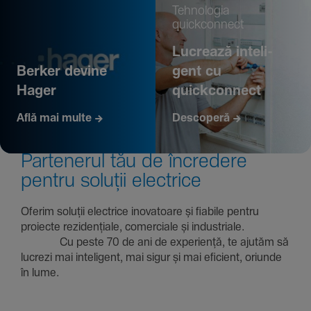
Tehno­logia
quickconnect
Lucrează inte­li­
Berker devine
gent cu
Hager
quickconnect
Află mai multe
Descoperă
Parte­nerul tău de încre­dere
pentru soluții electrice
Oferim soluții electrice inova­toare și fiabile pentru
proiecte rezi­den­țiale, comer­ciale și indus­triale.
Cu peste 70 de ani de expe­riență, te ajutăm să
lucrezi mai inte­li­gent, mai sigur și mai eficient, oriunde
în lume.