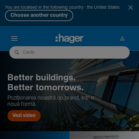
You are localised in the following country : the United States
Choose another country
Better buil­dings.
Better tomor­rows.
Pozi­țio­narea noastră de brand, într-o
nouă formă.
Vezi video