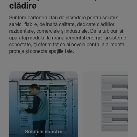
clădire
Suntem parte­nerul tău de încre­dere pentru soluții și
servicii fiabile, de înaltă cali­tate, dedi­cate clădi­rilor
rezi­den­țiale, comer­ciale și indus­triale. De la tablouri și
aparataj modular la managementul energiei și sisteme
conec­tate, îți oferim tot ce ai nevoie pentru a alimenta,
proteja și conecta spațiile tale.
Solu­țiile noastre