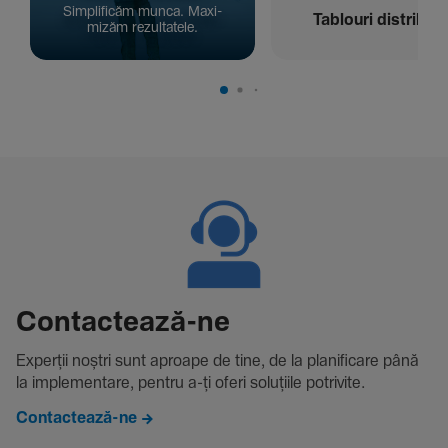
Simpli­ficăm munca. Maxi­
Tablouri distribuți
mizăm rezul­ta­tele.
Contac­tează-ne
Experții noștri sunt aproape de tine, de la plani­fi­care până
la imple­men­tare, pentru a-ți oferi solu­țiile potri­vite.
Contactează-ne