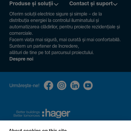
Produse și soluții
Contact și suport
Oferim soluții electrice sigure și simple – de la
distribuția energiei la controlul ilumi­na­tului și
auto­ma­ti­zarea clădi­rilor, pentru proiecte rezi­den­țiale și
comer­ciale.
Facem viața mai sigură, mai curată și mai confor­ta­bilă.
Suntem un partener de încre­dere,
alături de tine pe tot parcursul proiec­tului.
Despre noi
Urmă­rește-ne!