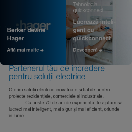
Tehno­logia
quickconnect
Lucrează inte­li­
Berker devine
gent cu
Hager
quickconnect
Află mai multe
Descoperă
Parte­nerul tău de încre­dere
pentru soluții electrice
Oferim soluții electrice inova­toare și fiabile pentru
proiecte rezi­den­țiale, comer­ciale și indus­triale.
Cu peste 70 de ani de expe­riență, te ajutăm să
lucrezi mai inte­li­gent, mai sigur și mai eficient, oriunde
în lume.