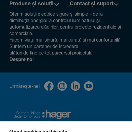
Produse și soluții
Contact și suport
Oferim soluții electrice sigure și simple – de la
distribuția energiei la controlul ilumi­na­tului și
auto­ma­ti­zarea clădi­rilor, pentru proiecte rezi­den­țiale și
comer­ciale.
Facem viața mai sigură, mai curată și mai confor­ta­bilă.
Suntem un partener de încre­dere,
alături de tine pe tot parcursul proiec­tului.
Despre noi
Urmă­rește-ne!