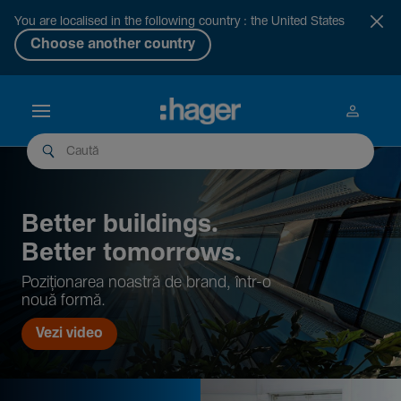
You are localised in the following country : the United States
Choose another country
Better buil­dings.
Better tomor­rows.
Pozi­țio­narea noastră de brand, într-o
nouă formă.
Vezi video