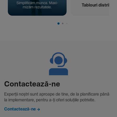
Simpli­ficăm munca. Maxi­
Tablouri distribuți
mizăm rezul­ta­tele.
Contac­tează-ne
Experții noștri sunt aproape de tine, de la plani­fi­care până
la imple­men­tare, pentru a-ți oferi solu­țiile potri­vite.
Contactează-ne