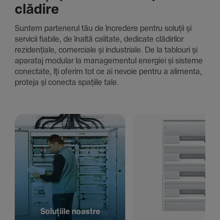
clădire
Suntem parte­nerul tău de încre­dere pentru soluții și
servicii fiabile, de înaltă cali­tate, dedi­cate clădi­rilor
rezi­den­țiale, comer­ciale și indus­triale. De la tablouri și
aparataj modular la managementul energiei și sisteme
conec­tate, îți oferim tot ce ai nevoie pentru a alimenta,
proteja și conecta spațiile tale.
Solu­țiile noastre