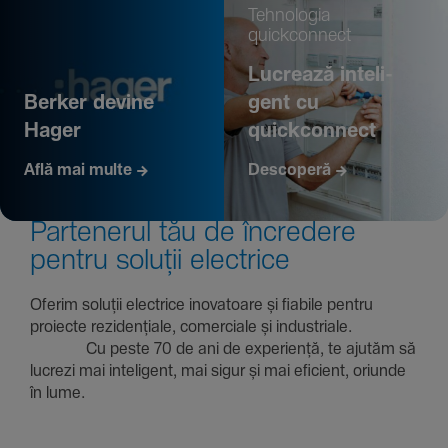
Tehno­logia
quickconnect
Lucrează inte­li­
Berker devine
gent cu
Hager
quickconnect
Află mai multe
Descoperă
Parte­nerul tău de încre­dere
pentru soluții electrice
Oferim soluții electrice inova­toare și fiabile pentru
proiecte rezi­den­țiale, comer­ciale și indus­triale.
Cu peste 70 de ani de expe­riență, te ajutăm să
lucrezi mai inte­li­gent, mai sigur și mai eficient, oriunde
în lume.