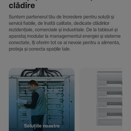
clădire
Suntem parte­nerul tău de încre­dere pentru soluții și
servicii fiabile, de înaltă cali­tate, dedi­cate clădi­rilor
rezi­den­țiale, comer­ciale și indus­triale. De la tablouri și
aparataj modular la managementul energiei și sisteme
conec­tate, îți oferim tot ce ai nevoie pentru a alimenta,
proteja și conecta spațiile tale.
Solu­țiile noastre