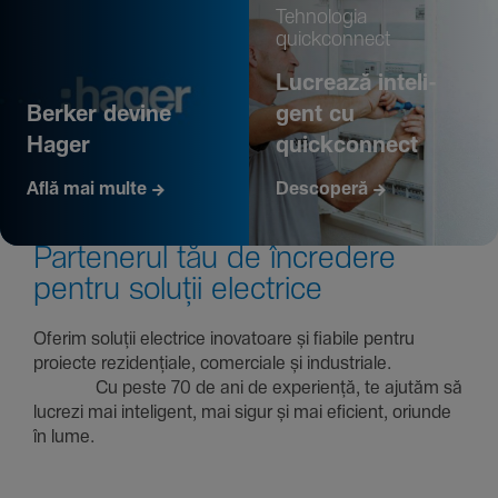
Tehno­logia
quickconnect
Lucrează inte­li­
Berker devine
gent cu
Hager
quickconnect
Află mai multe
Descoperă
Parte­nerul tău de încre­dere
pentru soluții electrice
Oferim soluții electrice inova­toare și fiabile pentru
proiecte rezi­den­țiale, comer­ciale și indus­triale.
Cu peste 70 de ani de expe­riență, te ajutăm să
lucrezi mai inte­li­gent, mai sigur și mai eficient, oriunde
în lume.