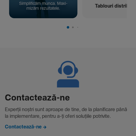
Simpli­ficăm munca. Maxi­
Tablouri distribuți
mizăm rezul­ta­tele.
Contac­tează-ne
Experții noștri sunt aproape de tine, de la plani­fi­care până
la imple­men­tare, pentru a-ți oferi solu­țiile potri­vite.
Contactează-ne