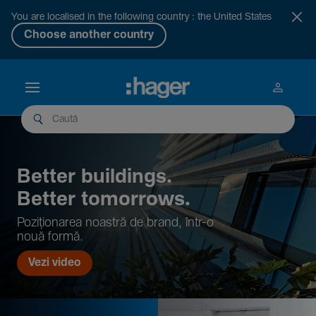
You are localised in the following country : the United States
Choose another country
Better buil­dings.
Better tomor­rows.
Pozi­țio­narea noastră de brand, într-o
nouă formă.
Vezi video