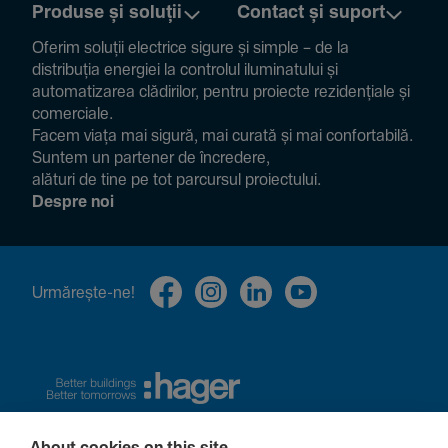
Produse și soluții
Contact și suport
Oferim soluții electrice sigure și simple – de la
distribuția energiei la controlul ilumi­na­tului și
auto­ma­ti­zarea clădi­rilor, pentru proiecte rezi­den­țiale și
comer­ciale.
Facem viața mai sigură, mai curată și mai confor­ta­bilă.
Suntem un partener de încre­dere,
alături de tine pe tot parcursul proiec­tului.
Despre noi
Urmă­rește-ne!