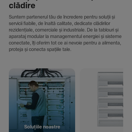
clădire
Suntem parte­nerul tău de încre­dere pentru soluții și
servicii fiabile, de înaltă cali­tate, dedi­cate clădi­rilor
rezi­den­țiale, comer­ciale și indus­triale. De la tablouri și
aparataj modular la managementul energiei și sisteme
conec­tate, îți oferim tot ce ai nevoie pentru a alimenta,
proteja și conecta spațiile tale.
Solu­țiile noastre