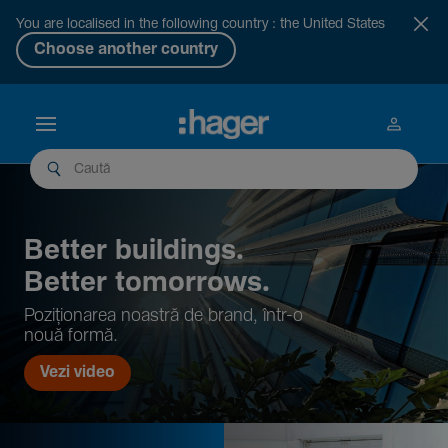
You are localised in the following country : the United States
Choose another country
Better buil­dings.
Better tomor­rows.
Pozi­țio­narea noastră de brand, într-o
nouă formă.
Vezi video