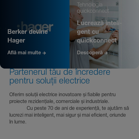
Tehno­logia
quickconnect
Lucrează inte­li­
Berker devine
gent cu
Hager
quickconnect
Află mai multe
Descoperă
Parte­nerul tău de încre­dere
pentru soluții electrice
Oferim soluții electrice inova­toare și fiabile pentru
proiecte rezi­den­țiale, comer­ciale și indus­triale.
Cu peste 70 de ani de expe­riență, te ajutăm să
lucrezi mai inte­li­gent, mai sigur și mai eficient, oriunde
în lume.