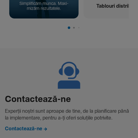
Simpli­ficăm munca. Maxi­
Tablouri distribuți
mizăm rezul­ta­tele.
Contac­tează-ne
Experții noștri sunt aproape de tine, de la plani­fi­care până
la imple­men­tare, pentru a-ți oferi solu­țiile potri­vite.
Contactează-ne