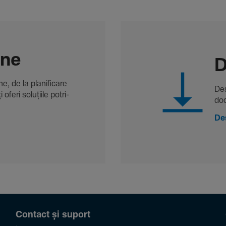
-ne
D
, de la plani­fi­care
Des
oferi solu­țiile potri­
doc
De
Contact și suport