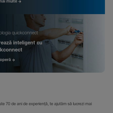
mai multe
­logia quickconnect
ează inte­li­gent cu
ckconnect
operă
e 70 de ani de expe­riență, te ajutăm să lucrezi mai