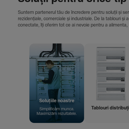
Suntem parte­nerul tău de încre­dere pentru soluții și servici
rezi­den­țiale, comer­ciale și indus­triale. De la tablour
conec­tate, îți oferim tot ce ai nevoie pentru a alimenta, 
Solu­țiile noastre
Tablouri distribuț
Simpli­ficăm munca.
Maxi­mizăm rezul­ta­tele.