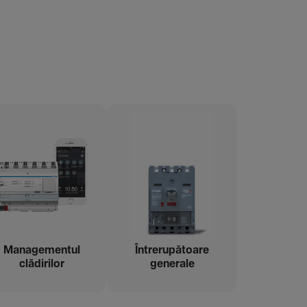
Managementul
Între­ru­pă­toare
clădi­rilor
gene­rale