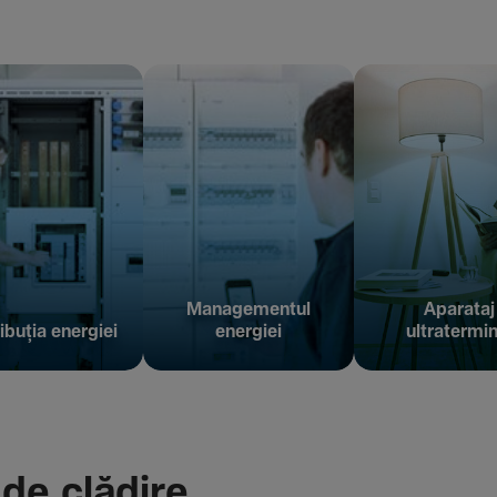
Managementul
Aparataj
ibuția energiei
energiei
ultratermin
 de clădire