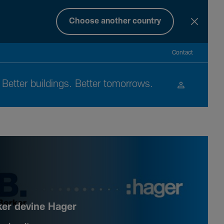
Choose another country
Contact
Better buil­dings. Better tomor­rows.
ker devine Hager