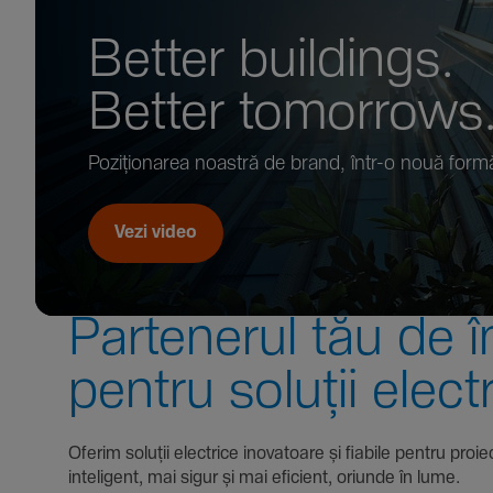
Better buil­dings.
Better tomor­rows
Pozi­țio­narea noastră de brand, într-o nouă form
Vezi video
Parte­nerul tău de î
pentru soluții elect
Oferim soluții electrice inova­toare și fiabile pentru
inte­li­gent, mai sigur și mai eficient, oriunde în lume.