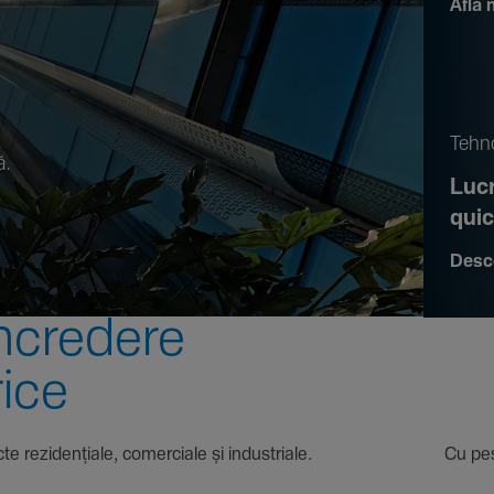
Află 
.
Tehno
ă.
Lucr
qui
Desc
ncre­dere
rice
 proiecte rezi­den­țiale, comer­ciale și indus­triale. Cu pest