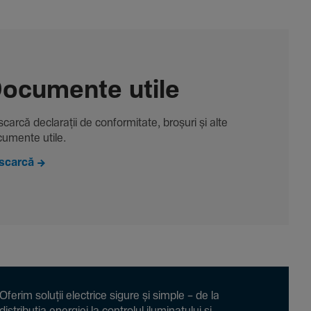
ocu­mente utile
carcă decla­rații de conformitate, broșuri și alte
u­mente utile.
scarcă
Oferim soluții electrice sigure și simple – de la