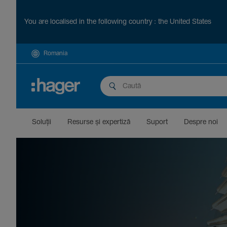
You are localised in the following country : the United States
Romania
Soluții
Resurse și exper­tiză
Suport
Despre noi