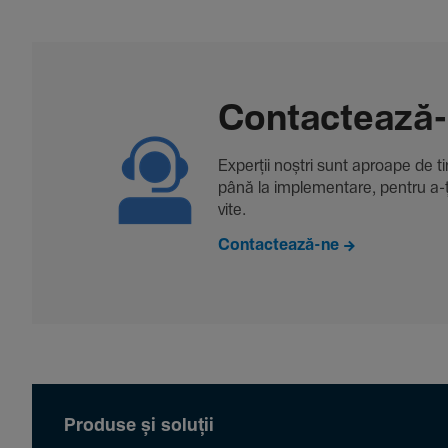
Contac­tează
Experții noștri sunt aproape de tine
până la imple­men­tare, pentru a-ți 
vite.
Contactează-ne
Produse și soluții