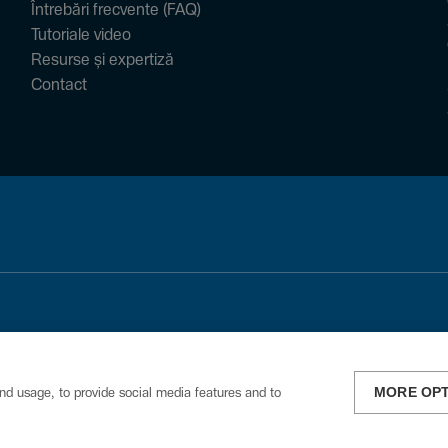
Întrebări frecvente (FAQ)
Tutoriale video
Resurse și expertiză
Contact
MORE OP
nd usage, to provide social media features and to