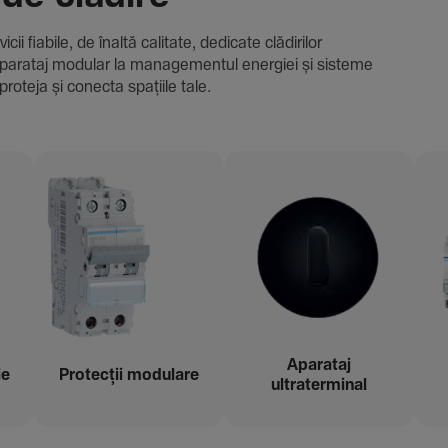
i fiabile, de înaltă cali­tate, dedi­cate clădi­rilor
i și aparataj modular la managementul energiei și sisteme
proteja și conecta spațiile tale.
Aparataj
ie
Protecții modu­lare
ultraterminal