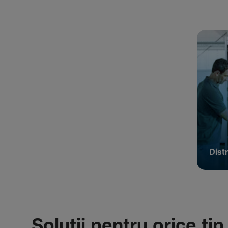
Distr
Soluții pentru orice tip