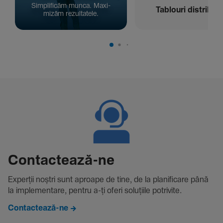
Simpli­ficăm munca. Maxi­
Tablouri distribuți
mizăm rezul­ta­tele.
Contac­tează-ne
Experții noștri sunt aproape de tine, de la plani­fi­care până
la imple­men­tare, pentru a-ți oferi solu­țiile potri­vite.
Contactează-ne