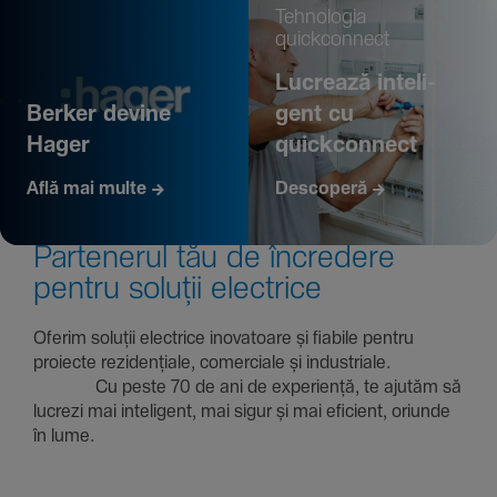
Tehno­logia
quickconnect
Lucrează inte­li­
Berker devine
gent cu
Hager
quickconnect
Află mai multe
Descoperă
Parte­nerul tău de încre­dere
pentru soluții electrice
Oferim soluții electrice inova­toare și fiabile pentru
proiecte rezi­den­țiale, comer­ciale și indus­triale.
Cu peste 70 de ani de expe­riență, te ajutăm să
lucrezi mai inte­li­gent, mai sigur și mai eficient, oriunde
în lume.