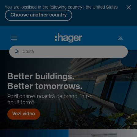
You are localised in the following country : the United States
Choose another country
Better buil­dings.
Better tomor­rows.
Pozi­țio­narea noastră de brand, într-o
nouă formă.
Vezi video