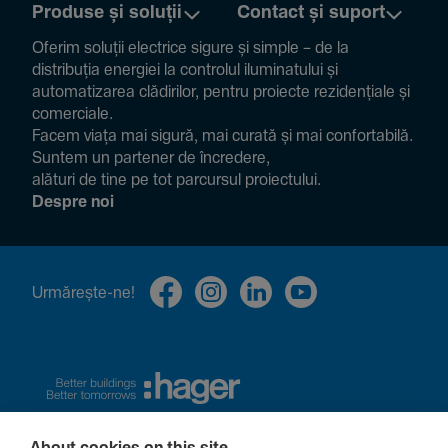
Produse și soluții
Contact și suport
Oferim soluții electrice sigure și simple – de la
distribuția energiei la controlul ilumi­na­tului și
auto­ma­ti­zarea clădi­rilor, pentru proiecte rezi­den­țiale și
comer­ciale.
Facem viața mai sigură, mai curată și mai confor­ta­bilă.
Suntem un partener de încre­dere,
alături de tine pe tot parcursul proiec­tului.
Despre noi
Urmă­rește-ne!