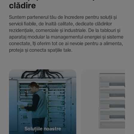
clădire
Suntem parte­nerul tău de încre­dere pentru soluții și
servicii fiabile, de înaltă cali­tate, dedi­cate clădi­rilor
rezi­den­țiale, comer­ciale și indus­triale. De la tablouri și
aparataj modular la managementul energiei și sisteme
conec­tate, îți oferim tot ce ai nevoie pentru a alimenta,
proteja și conecta spațiile tale.
Solu­țiile noastre