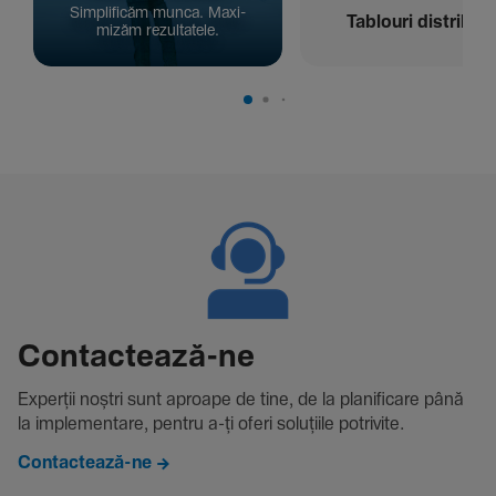
Simpli­ficăm munca. Maxi­
Tablouri distribuți
mizăm rezul­ta­tele.
Contac­tează-ne
Experții noștri sunt aproape de tine, de la plani­fi­care până
la imple­men­tare, pentru a-ți oferi solu­țiile potri­vite.
Contactează-ne