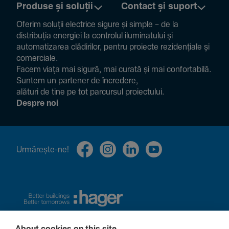
Produse și soluții
Contact și suport
Oferim soluții electrice sigure și simple – de la
distribuția energiei la controlul ilumi­na­tului și
auto­ma­ti­zarea clădi­rilor, pentru proiecte rezi­den­țiale și
comer­ciale.
Facem viața mai sigură, mai curată și mai confor­ta­bilă.
Suntem un partener de încre­dere,
alături de tine pe tot parcursul proiec­tului.
Despre noi
Urmă­rește-ne!