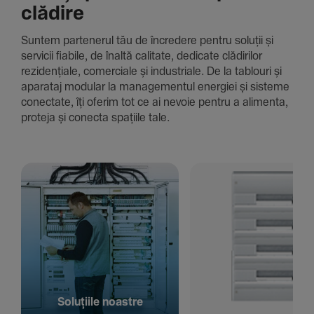
clădire
Suntem parte­nerul tău de încre­dere pentru soluții și
servicii fiabile, de înaltă cali­tate, dedi­cate clădi­rilor
rezi­den­țiale, comer­ciale și indus­triale. De la tablouri și
aparataj modular la managementul energiei și sisteme
conec­tate, îți oferim tot ce ai nevoie pentru a alimenta,
proteja și conecta spațiile tale.
Solu­țiile noastre