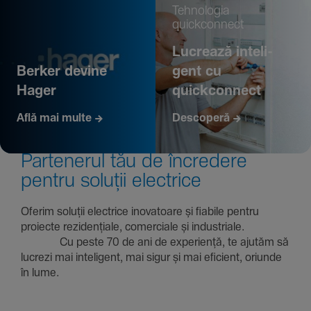
Tehno­logia
quickconnect
Lucrează inte­li­
Berker devine
gent cu
Hager
quickconnect
Află mai multe
Descoperă
Parte­nerul tău de încre­dere
pentru soluții electrice
Oferim soluții electrice inova­toare și fiabile pentru
proiecte rezi­den­țiale, comer­ciale și indus­triale.
Cu peste 70 de ani de expe­riență, te ajutăm să
lucrezi mai inte­li­gent, mai sigur și mai eficient, oriunde
în lume.