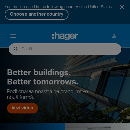
You are localised in the following country : the United States
Choose another country
Better buil­dings.
Better tomor­rows.
Pozi­țio­narea noastră de brand, într-o
nouă formă.
Vezi video