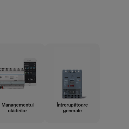
Managementul
Între­ru­pă­toare
clădi­rilor
gene­rale