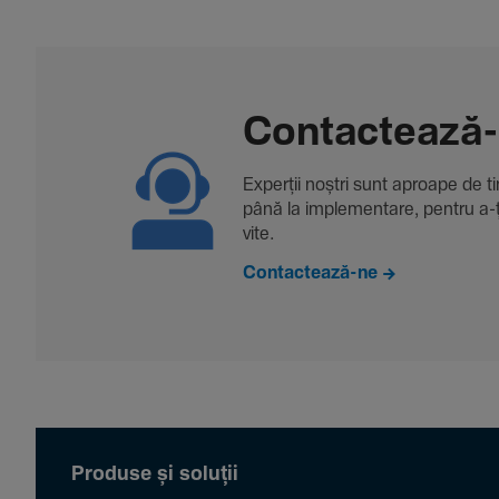
Contac­tează
Experții noștri sunt aproape de tine
până la imple­men­tare, pentru a-ți 
vite.
Contactează-ne
Produse și soluții