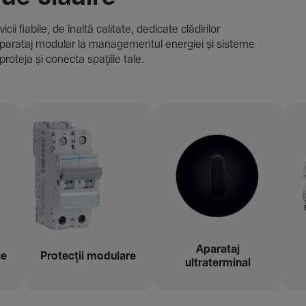
i fiabile, de înaltă cali­tate, dedi­cate clădi­rilor
i și aparataj modular la managementul energiei și sisteme
proteja și conecta spațiile tale.
Aparataj
ie
Protecții modu­lare
ultraterminal