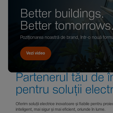
Better buil­dings.
Better tomor­rows
Pozi­țio­narea noastră de brand, într-o nouă form
Vezi video
Parte­nerul tău de î
pentru soluții elect
Oferim soluții electrice inova­toare și fiabile pentru
inte­li­gent, mai sigur și mai eficient, oriunde în lume.