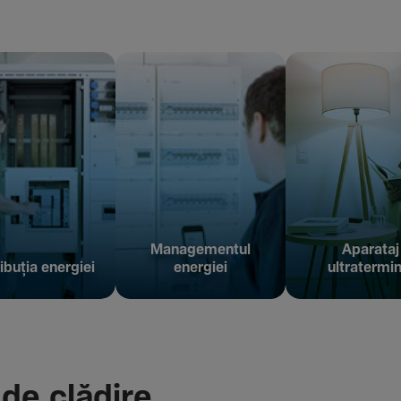
Managementul
Aparataj
ibuția energiei
energiei
ultratermin
 de clădire