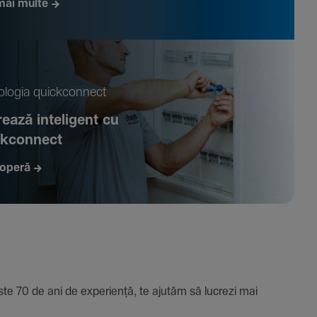
mai multe
­logia quickconnect
ează inte­li­gent cu
ckconnect
operă
e 70 de ani de expe­riență, te ajutăm să lucrezi mai