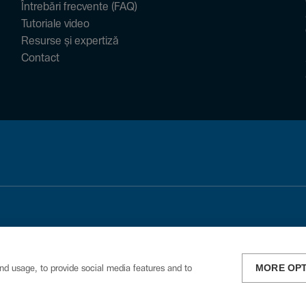
Întrebări frecvente (FAQ)
Tutoriale video
Resurse și expertiză
Contact
MORE OP
nd usage, to provide social media features and to