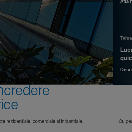
Află 
.
Tehno
ă.
Lucr
qui
Desc
ncre­dere
rice
 proiecte rezi­den­țiale, comer­ciale și indus­triale. Cu pest