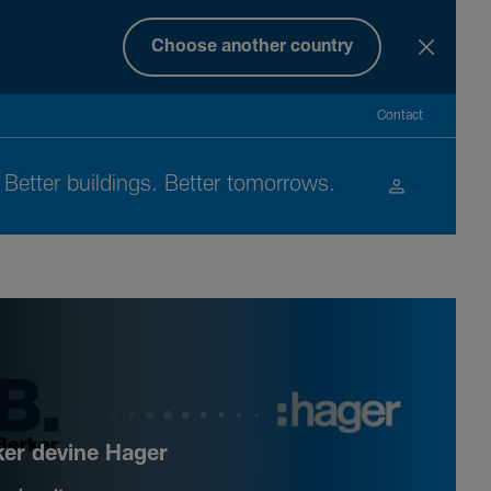
Choose another country
Contact
Better buil­dings. Better tomor­rows.
ker devine Hager