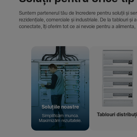
Suntem parte­nerul tău de încre­dere pentru soluții și servici
rezi­den­țiale, comer­ciale și indus­triale. De la tablour
conec­tate, îți oferim tot ce ai nevoie pentru a alimenta, 
Solu­țiile noastre
Tablouri distribuț
Simpli­ficăm munca.
Maxi­mizăm rezul­ta­tele.