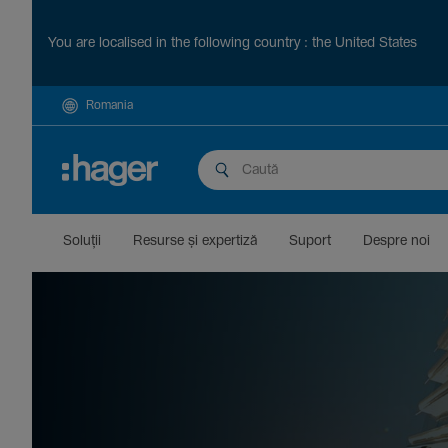
You are localised in the following country : the United States
Romania
Soluții
Resurse și exper­tiză
Suport
Despre noi