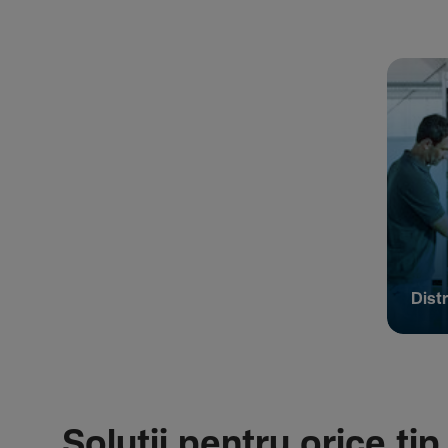
Distr
Soluții pentru orice tip