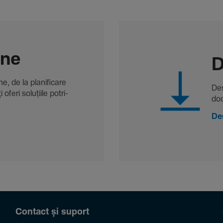
-ne
D
, de la plani­fi­care
Des
oferi solu­țiile potri­
doc
De
Contact și suport