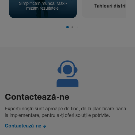
Simpli­ficăm munca. Maxi­
Tablouri distribuți
mizăm rezul­ta­tele.
Contac­tează-ne
Experții noștri sunt aproape de tine, de la plani­fi­care până
la imple­men­tare, pentru a-ți oferi solu­țiile potri­vite.
Contactează-ne