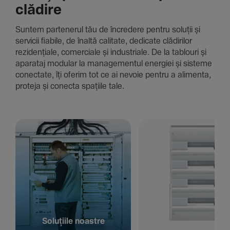
clădire
Suntem parte­nerul tău de încre­dere pentru soluții și
servicii fiabile, de înaltă cali­tate, dedi­cate clădi­rilor
rezi­den­țiale, comer­ciale și indus­triale. De la tablouri și
aparataj modular la managementul energiei și sisteme
conec­tate, îți oferim tot ce ai nevoie pentru a alimenta,
proteja și conecta spațiile tale.
Solu­țiile noastre