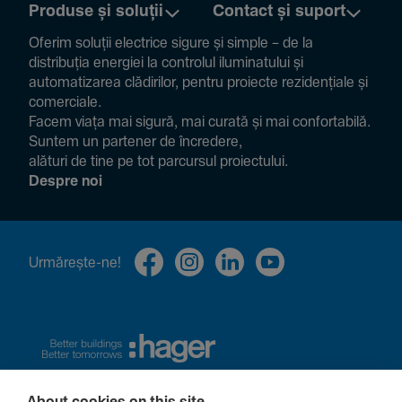
Produse și soluții
Contact și suport
Oferim soluții electrice sigure și simple – de la
distribuția energiei la controlul ilumi­na­tului și
auto­ma­ti­zarea clădi­rilor, pentru proiecte rezi­den­țiale și
comer­ciale.
Facem viața mai sigură, mai curată și mai confor­ta­bilă.
Suntem un partener de încre­dere,
alături de tine pe tot parcursul proiec­tului.
Despre noi
Urmă­rește-ne!