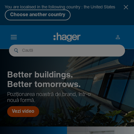
You are localised in the following country : the United States
Choose another country
Better buil­dings.
Better tomor­rows.
Pozi­țio­narea noastră de brand, într-o
nouă formă.
Vezi video