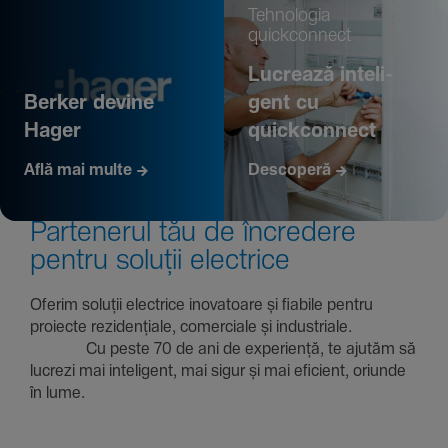
Tehno­logia
quickconnect
Lucrează inte­li­
Berker devine
gent cu
Hager
quickconnect
Află mai multe
Descoperă
Parte­nerul tău de încre­dere
pentru soluții electrice
Oferim soluții electrice inova­toare și fiabile pentru
proiecte rezi­den­țiale, comer­ciale și indus­triale.
Cu peste 70 de ani de expe­riență, te ajutăm să
lucrezi mai inte­li­gent, mai sigur și mai eficient, oriunde
în lume.