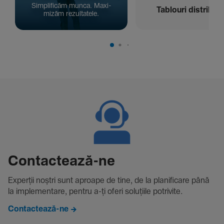
Simpli­ficăm munca. Maxi­
Tablouri distribuți
mizăm rezul­ta­tele.
Contac­tează-ne
Experții noștri sunt aproape de tine, de la plani­fi­care până
la imple­men­tare, pentru a-ți oferi solu­țiile potri­vite.
Contactează-ne