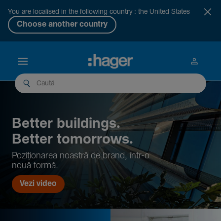
You are localised in the following country : the United States
Choose another country
Better buil­dings.
Better tomor­rows.
Pozi­țio­narea noastră de brand, într-o
nouă formă.
Vezi video