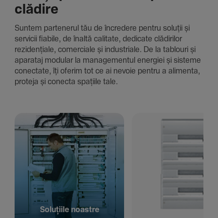
clădire
Suntem parte­nerul tău de încre­dere pentru soluții și
servicii fiabile, de înaltă cali­tate, dedi­cate clădi­rilor
rezi­den­țiale, comer­ciale și indus­triale. De la tablouri și
aparataj modular la managementul energiei și sisteme
conec­tate, îți oferim tot ce ai nevoie pentru a alimenta,
proteja și conecta spațiile tale.
Solu­țiile noastre