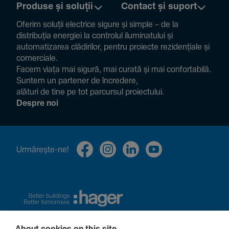
Produse și soluții
Contact și suport
Oferim soluții electrice sigure și simple – de la
distribuția energiei la controlul ilumi­na­tului și
auto­ma­ti­zarea clădi­rilor, pentru proiecte rezi­den­țiale și
comer­ciale.
Facem viața mai sigură, mai curată și mai confor­ta­bilă.
Suntem un partener de încre­dere,
alături de tine pe tot parcursul proiec­tului.
Despre noi
Urmă­rește-ne!