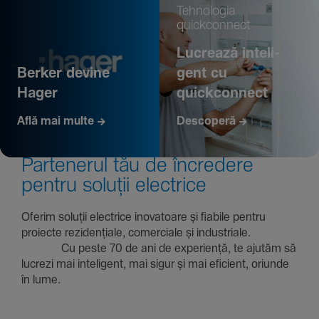
Tehno­logia
quickconnect
Lucrează inte­li­
Berker devine
gent cu
Hager
quickconnect
Află mai multe
Descoperă
Parte­nerul tău de încre­dere
pentru soluții electrice
Oferim soluții electrice inova­toare și fiabile pentru
proiecte rezi­den­țiale, comer­ciale și indus­triale.
Cu peste 70 de ani de expe­riență, te ajutăm să
lucrezi mai inte­li­gent, mai sigur și mai eficient, oriunde
în lume.