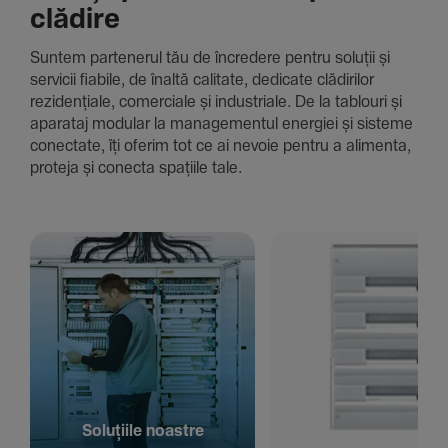
clădire
Suntem parte­nerul tău de încre­dere pentru soluții și
servicii fiabile, de înaltă cali­tate, dedi­cate clădi­rilor
rezi­den­țiale, comer­ciale și indus­triale. De la tablouri și
aparataj modular la managementul energiei și sisteme
conec­tate, îți oferim tot ce ai nevoie pentru a alimenta,
proteja și conecta spațiile tale.
Solu­țiile noastre