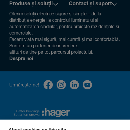
Produse și soluții
Contact și suport
Oferim soluții electrice sigure și simple – de la
distribuția energiei la controlul ilumi­na­tului și
auto­ma­ti­zarea clădi­rilor, pentru proiecte rezi­den­țiale și
comer­ciale.
Facem viața mai sigură, mai curată și mai confor­ta­bilă.
Suntem un partener de încre­dere,
alături de tine pe tot parcursul proiec­tului.
Despre noi
Urmă­rește-ne!