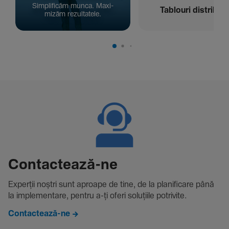
Simpli­ficăm munca. Maxi­
Tablouri distribuți
mizăm rezul­ta­tele.
Contac­tează-ne
Experții noștri sunt aproape de tine, de la plani­fi­care până
la imple­men­tare, pentru a-ți oferi solu­țiile potri­vite.
Contactează-ne