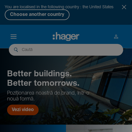
You are localised in the following country : the United States
Choose another country
Better buil­dings.
Better tomor­rows.
Pozi­țio­narea noastră de brand, într-o
nouă formă.
Vezi video