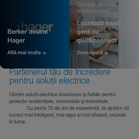
Tehno­logia
quickconnect
Lucrează inte­li­
Berker devine
gent cu
Hager
quickconnect
Află mai multe
Descoperă
Parte­nerul tău de încre­dere
pentru soluții electrice
Oferim soluții electrice inova­toare și fiabile pentru
proiecte rezi­den­țiale, comer­ciale și indus­triale.
Cu peste 70 de ani de expe­riență, te ajutăm să
lucrezi mai inte­li­gent, mai sigur și mai eficient, oriunde
în lume.