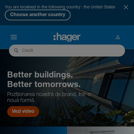
You are localised in the following country : the United States
Choose another country
Better buil­dings.
Better tomor­rows.
Pozi­țio­narea noastră de brand, într-o
nouă formă.
Vezi video