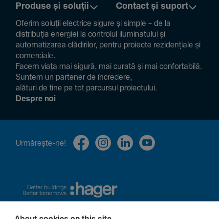
Produse și soluții
Contact și suport
Oferim soluții electrice sigure și simple – de la
distribuția energiei la controlul ilumi­na­tului și
auto­ma­ti­zarea clădi­rilor, pentru proiecte rezi­den­țiale și
comer­ciale.
Facem viața mai sigură, mai curată și mai confor­ta­bilă.
Suntem un partener de încre­dere,
alături de tine pe tot parcursul proiec­tului.
Despre noi
Urmă­rește-ne!