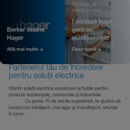
Tehno­logia
quickconnect
Lucrează inte­li­
Berker devine
gent cu
Hager
quickconnect
Află mai multe
Descoperă
Parte­nerul tău de încre­dere
pentru soluții electrice
Oferim soluții electrice inova­toare și fiabile pentru
proiecte rezi­den­țiale, comer­ciale și indus­triale.
Cu peste 70 de ani de expe­riență, te ajutăm să
lucrezi mai inte­li­gent, mai sigur și mai eficient, oriunde
în lume.