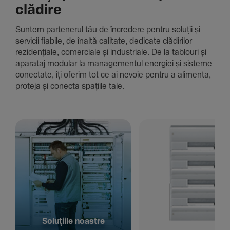
clădire
Suntem parte­nerul tău de încre­dere pentru soluții și
servicii fiabile, de înaltă cali­tate, dedi­cate clădi­rilor
rezi­den­țiale, comer­ciale și indus­triale. De la tablouri și
aparataj modular la managementul energiei și sisteme
conec­tate, îți oferim tot ce ai nevoie pentru a alimenta,
proteja și conecta spațiile tale.
Solu­țiile noastre