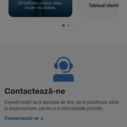
Simpli­ficăm munca. Maxi­
Tablouri distribuți
mizăm rezul­ta­tele.
Contac­tează-ne
Experții noștri sunt aproape de tine, de la plani­fi­care până
la imple­men­tare, pentru a-ți oferi solu­țiile potri­vite.
Contactează-ne