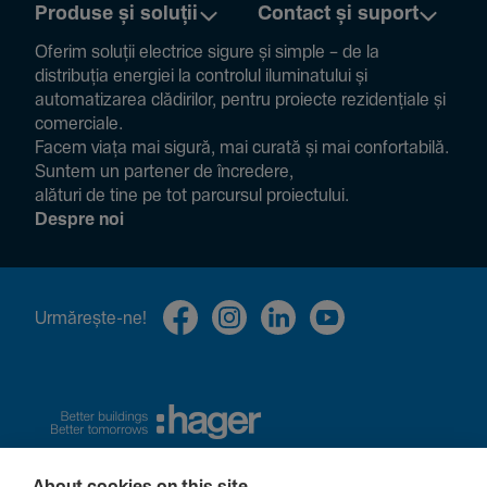
Produse și soluții
Contact și suport
Oferim soluții electrice sigure și simple – de la
distribuția energiei la controlul ilumi­na­tului și
auto­ma­ti­zarea clădi­rilor, pentru proiecte rezi­den­țiale și
comer­ciale.
Facem viața mai sigură, mai curată și mai confor­ta­bilă.
Suntem un partener de încre­dere,
alături de tine pe tot parcursul proiec­tului.
Despre noi
Urmă­rește-ne!