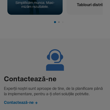
Simpli­ficăm munca. Maxi­
Tablouri distribuți
mizăm rezul­ta­tele.
Contac­tează-ne
Experții noștri sunt aproape de tine, de la plani­fi­care până
la imple­men­tare, pentru a-ți oferi solu­țiile potri­vite.
Contactează-ne