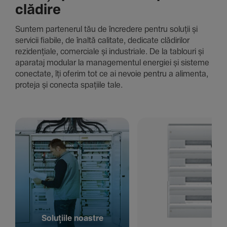
clădire
Suntem parte­nerul tău de încre­dere pentru soluții și
servicii fiabile, de înaltă cali­tate, dedi­cate clădi­rilor
rezi­den­țiale, comer­ciale și indus­triale. De la tablouri și
aparataj modular la managementul energiei și sisteme
conec­tate, îți oferim tot ce ai nevoie pentru a alimenta,
proteja și conecta spațiile tale.
Solu­țiile noastre