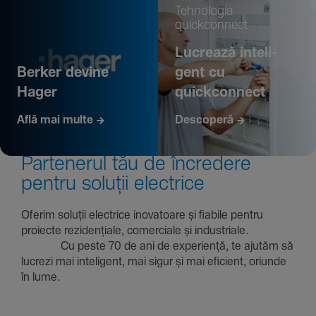
Tehno­logia
quickconnect
Lucrează inte­li­
Berker devine
gent cu
Hager
quickconnect
Află mai multe
Descoperă
Parte­nerul tău de încre­dere
pentru soluții electrice
Oferim soluții electrice inova­toare și fiabile pentru
proiecte rezi­den­țiale, comer­ciale și indus­triale.
Cu peste 70 de ani de expe­riență, te ajutăm să
lucrezi mai inte­li­gent, mai sigur și mai eficient, oriunde
în lume.