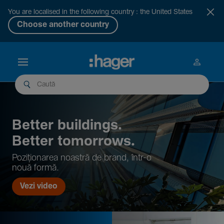
You are localised in the following country : the United States
Choose another country
Better buil­dings.
Better tomor­rows.
Pozi­țio­narea noastră de brand, într-o
nouă formă.
Vezi video