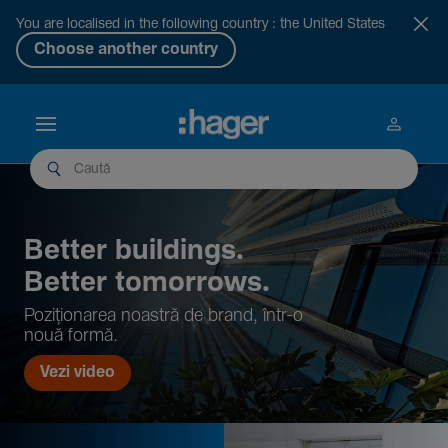
You are localised in the following country : the United States
Choose another country
Better buil­dings.
Better tomor­rows.
Pozi­țio­narea noastră de brand, într-o
nouă formă.
Vezi video