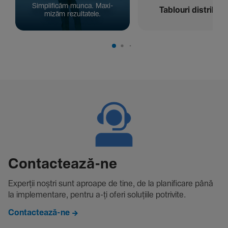
Simpli­ficăm munca. Maxi­
Tablouri distribuți
mizăm rezul­ta­tele.
Contac­tează-ne
Experții noștri sunt aproape de tine, de la plani­fi­care până
la imple­men­tare, pentru a-ți oferi solu­țiile potri­vite.
Contactează-ne