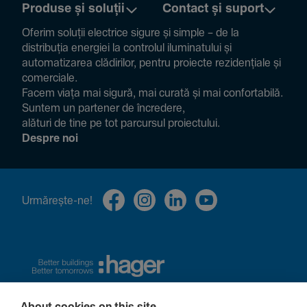
Produse și soluții
Contact și suport
Oferim soluții electrice sigure și simple – de la
distribuția energiei la controlul ilumi­na­tului și
auto­ma­ti­zarea clădi­rilor, pentru proiecte rezi­den­țiale și
comer­ciale.
Facem viața mai sigură, mai curată și mai confor­ta­bilă.
Suntem un partener de încre­dere,
alături de tine pe tot parcursul proiec­tului.
Despre noi
Urmă­rește-ne!