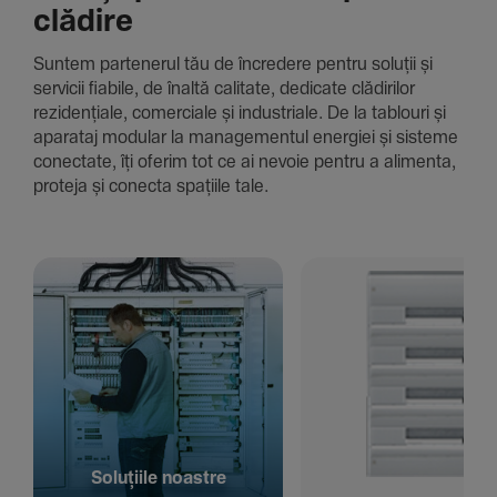
clădire
Suntem parte­nerul tău de încre­dere pentru soluții și
servicii fiabile, de înaltă cali­tate, dedi­cate clădi­rilor
rezi­den­țiale, comer­ciale și indus­triale. De la tablouri și
aparataj modular la managementul energiei și sisteme
conec­tate, îți oferim tot ce ai nevoie pentru a alimenta,
proteja și conecta spațiile tale.
Solu­țiile noastre