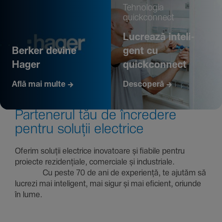
Tehno­logia
quickconnect
Lucrează inte­li­
Berker devine
gent cu
Hager
quickconnect
Află mai multe
Descoperă
Parte­nerul tău de încre­dere
pentru soluții electrice
Oferim soluții electrice inova­toare și fiabile pentru
proiecte rezi­den­țiale, comer­ciale și indus­triale.
Cu peste 70 de ani de expe­riență, te ajutăm să
lucrezi mai inte­li­gent, mai sigur și mai eficient, oriunde
în lume.