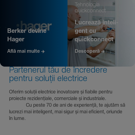
Tehno­logia
quickconnect
Lucrează inte­li­
Berker devine
gent cu
Hager
quickconnect
Află mai multe
Descoperă
Parte­nerul tău de încre­dere
pentru soluții electrice
Oferim soluții electrice inova­toare și fiabile pentru
proiecte rezi­den­țiale, comer­ciale și indus­triale.
Cu peste 70 de ani de expe­riență, te ajutăm să
lucrezi mai inte­li­gent, mai sigur și mai eficient, oriunde
în lume.