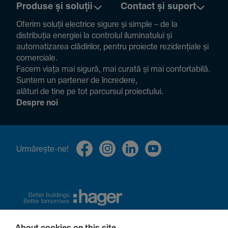
Produse și soluții
Contact și suport
Oferim soluții electrice sigure și simple – de la
distribuția energiei la controlul ilumi­na­tului și
auto­ma­ti­zarea clădi­rilor, pentru proiecte rezi­den­țiale și
comer­ciale.
Facem viața mai sigură, mai curată și mai confor­ta­bilă.
Suntem un partener de încre­dere,
alături de tine pe tot parcursul proiec­tului.
Despre noi
Urmă­rește-ne!