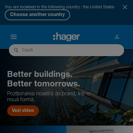
You are localised in the following country : the United States
Choose another country
Better buil­dings.
Better tomor­rows.
Pozi­țio­narea noastră de brand, într-o
nouă formă.
Vezi video