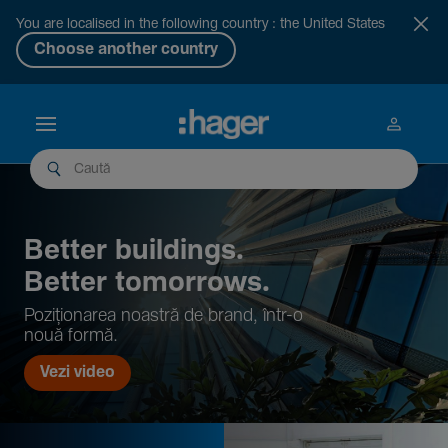
You are localised in the following country : the United States
Choose another country
Better buil­dings.
Better tomor­rows.
Pozi­țio­narea noastră de brand, într-o
nouă formă.
Vezi video