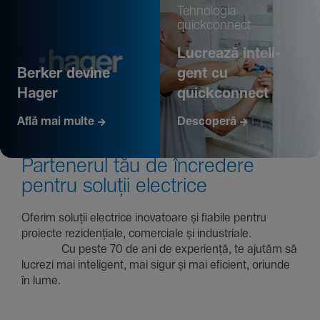
Tehno­logia
quickconnect
Lucrează inte­li­
Berker devine
gent cu
Hager
quickconnect
Află mai multe
Descoperă
Parte­nerul tău de încre­dere
pentru soluții electrice
Oferim soluții electrice inova­toare și fiabile pentru
proiecte rezi­den­țiale, comer­ciale și indus­triale.
Cu peste 70 de ani de expe­riență, te ajutăm să
lucrezi mai inte­li­gent, mai sigur și mai eficient, oriunde
în lume.