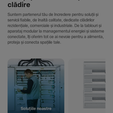
clădire
Suntem parte­nerul tău de încre­dere pentru soluții și
servicii fiabile, de înaltă cali­tate, dedi­cate clădi­rilor
rezi­den­țiale, comer­ciale și indus­triale. De la tablouri și
aparataj modular la managementul energiei și sisteme
conec­tate, îți oferim tot ce ai nevoie pentru a alimenta,
proteja și conecta spațiile tale.
Solu­țiile noastre