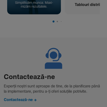
Simpli­ficăm munca. Maxi­
Tablouri distribuți
mizăm rezul­ta­tele.
Contac­tează-ne
Experții noștri sunt aproape de tine, de la plani­fi­care până
la imple­men­tare, pentru a-ți oferi solu­țiile potri­vite.
Contactează-ne