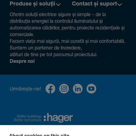
Produse și soluții
Contact și suport
Oferim soluții electrice sigure și simple – de la
distribuția energiei la controlul ilumi­na­tului și
auto­ma­ti­zarea clădi­rilor, pentru proiecte rezi­den­țiale și
comer­ciale.
Facem viața mai sigură, mai curată și mai confor­ta­bilă.
Suntem un partener de încre­dere,
alături de tine pe tot parcursul proiec­tului.
Despre noi
Urmă­rește-ne!