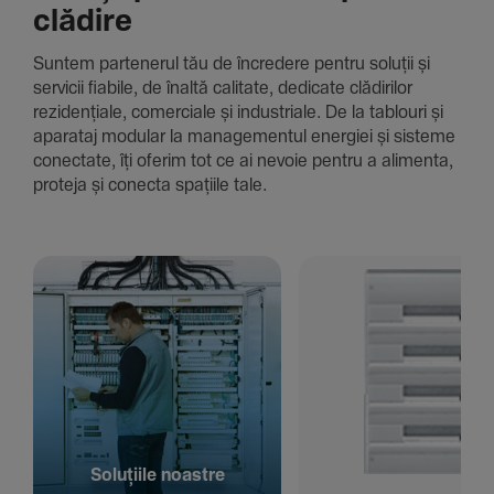
clădire
Suntem parte­nerul tău de încre­dere pentru soluții și
servicii fiabile, de înaltă cali­tate, dedi­cate clădi­rilor
rezi­den­țiale, comer­ciale și indus­triale. De la tablouri și
aparataj modular la managementul energiei și sisteme
conec­tate, îți oferim tot ce ai nevoie pentru a alimenta,
proteja și conecta spațiile tale.
Solu­țiile noastre