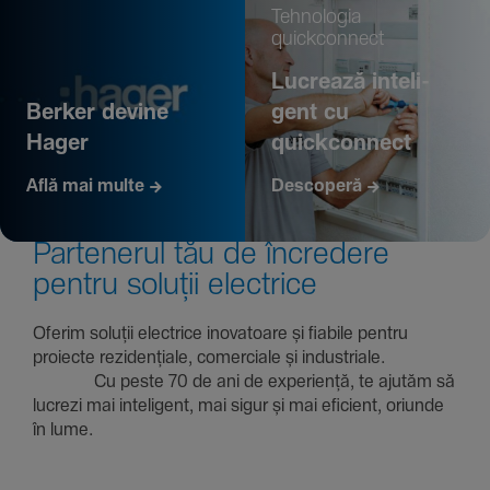
Tehno­logia
quickconnect
Lucrează inte­li­
Berker devine
gent cu
Hager
quickconnect
Află mai multe
Descoperă
Parte­nerul tău de încre­dere
pentru soluții electrice
Oferim soluții electrice inova­toare și fiabile pentru
proiecte rezi­den­țiale, comer­ciale și indus­triale.
Cu peste 70 de ani de expe­riență, te ajutăm să
lucrezi mai inte­li­gent, mai sigur și mai eficient, oriunde
în lume.