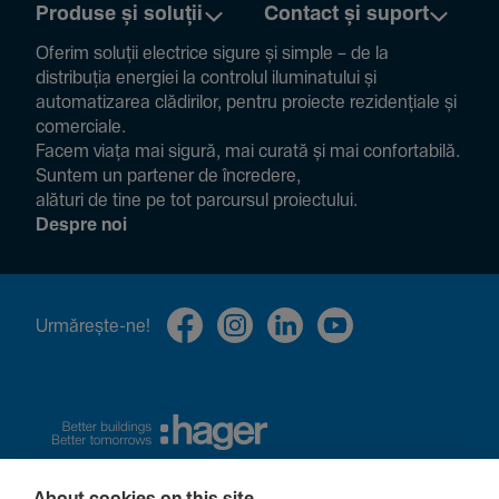
Produse și soluții
Contact și suport
Oferim soluții electrice sigure și simple – de la
distribuția energiei la controlul ilumi­na­tului și
auto­ma­ti­zarea clădi­rilor, pentru proiecte rezi­den­țiale și
comer­ciale.
Facem viața mai sigură, mai curată și mai confor­ta­bilă.
Suntem un partener de încre­dere,
alături de tine pe tot parcursul proiec­tului.
Despre noi
Urmă­rește-ne!