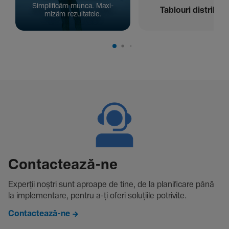
Simpli­ficăm munca. Maxi­
Tablouri distribuți
mizăm rezul­ta­tele.
Contac­tează-ne
Experții noștri sunt aproape de tine, de la plani­fi­care până
la imple­men­tare, pentru a-ți oferi solu­țiile potri­vite.
Contactează-ne