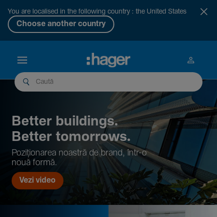
You are localised in the following country : the United States
Choose another country
Better buil­dings.
Better tomor­rows.
Pozi­țio­narea noastră de brand, într-o
nouă formă.
Vezi video