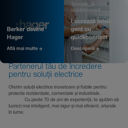
Tehno­logia
quickconnect
Lucrează inte­li­
Berker devine
gent cu
Hager
quickconnect
Află mai multe
Descoperă
Parte­nerul tău de încre­dere
pentru soluții electrice
Oferim soluții electrice inova­toare și fiabile pentru
proiecte rezi­den­țiale, comer­ciale și indus­triale.
Cu peste 70 de ani de expe­riență, te ajutăm să
lucrezi mai inte­li­gent, mai sigur și mai eficient, oriunde
în lume.