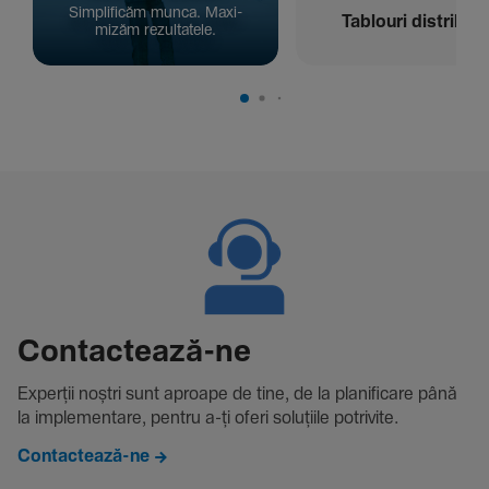
Simpli­ficăm munca. Maxi­
Tablouri distribuți
mizăm rezul­ta­tele.
Contac­tează-ne
Experții noștri sunt aproape de tine, de la plani­fi­care până
la imple­men­tare, pentru a-ți oferi solu­țiile potri­vite.
Contactează-ne