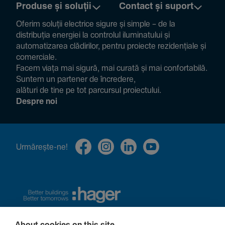
Produse și soluții
Contact și suport
Oferim soluții electrice sigure și simple – de la
distribuția energiei la controlul ilumi­na­tului și
auto­ma­ti­zarea clădi­rilor, pentru proiecte rezi­den­țiale și
comer­ciale.
Facem viața mai sigură, mai curată și mai confor­ta­bilă.
Suntem un partener de încre­dere,
alături de tine pe tot parcursul proiec­tului.
Despre noi
Urmă­rește-ne!