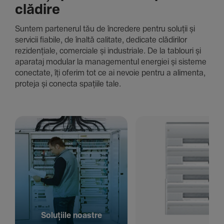
clădire
Suntem parte­nerul tău de încre­dere pentru soluții și
servicii fiabile, de înaltă cali­tate, dedi­cate clădi­rilor
rezi­den­țiale, comer­ciale și indus­triale. De la tablouri și
aparataj modular la managementul energiei și sisteme
conec­tate, îți oferim tot ce ai nevoie pentru a alimenta,
proteja și conecta spațiile tale.
Solu­țiile noastre