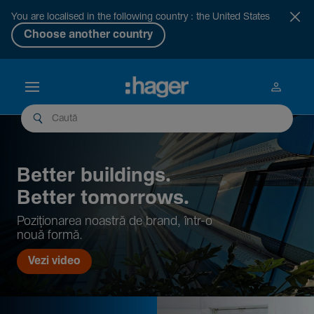
You are localised in the following country : the United States
Choose another country
Better buil­dings.
Better tomor­rows.
Pozi­țio­narea noastră de brand, într-o
nouă formă.
Vezi video