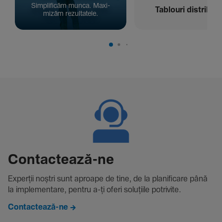
Simpli­ficăm munca. Maxi­
Tablouri distribuți
mizăm rezul­ta­tele.
Contac­tează-ne
Experții noștri sunt aproape de tine, de la plani­fi­care până
la imple­men­tare, pentru a-ți oferi solu­țiile potri­vite.
Contactează-ne