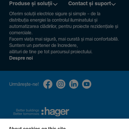
Produse și soluții
Contact și suport
Oferim soluții electrice sigure și simple – de la
distribuția energiei la controlul ilumi­na­tului și
auto­ma­ti­zarea clădi­rilor, pentru proiecte rezi­den­țiale și
comer­ciale.
Facem viața mai sigură, mai curată și mai confor­ta­bilă.
Suntem un partener de încre­dere,
alături de tine pe tot parcursul proiec­tului.
Despre noi
Urmă­rește-ne!