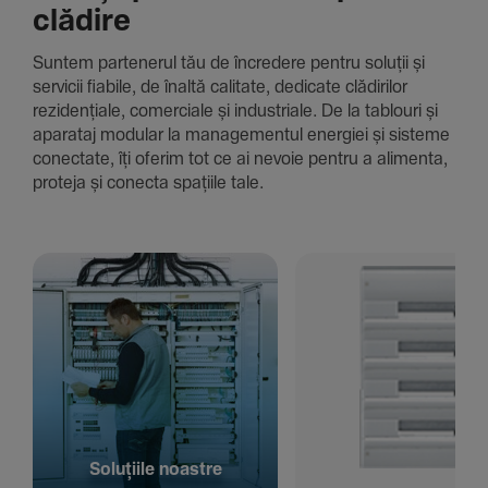
clădire
Suntem parte­nerul tău de încre­dere pentru soluții și
servicii fiabile, de înaltă cali­tate, dedi­cate clădi­rilor
rezi­den­țiale, comer­ciale și indus­triale. De la tablouri și
aparataj modular la managementul energiei și sisteme
conec­tate, îți oferim tot ce ai nevoie pentru a alimenta,
proteja și conecta spațiile tale.
Solu­țiile noastre