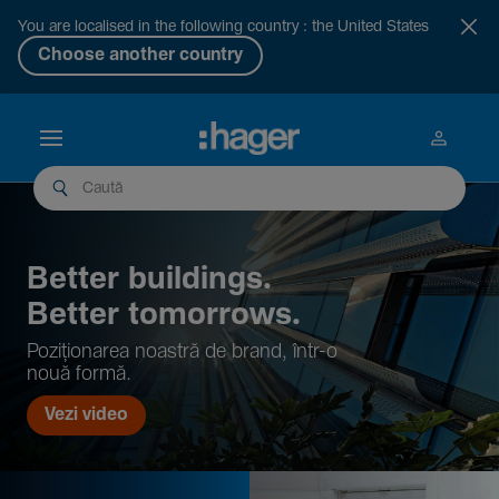
You are localised in the following country : the United States
Choose another country
Better buil­dings.
Better tomor­rows.
Pozi­țio­narea noastră de brand, într-o
nouă formă.
Vezi video