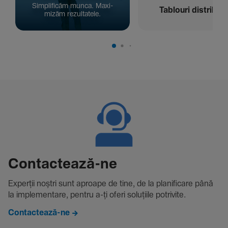
Simpli­ficăm munca. Maxi­
Tablouri distribuți
mizăm rezul­ta­tele.
Contac­tează-ne
Experții noștri sunt aproape de tine, de la plani­fi­care până
la imple­men­tare, pentru a-ți oferi solu­țiile potri­vite.
Contactează-ne