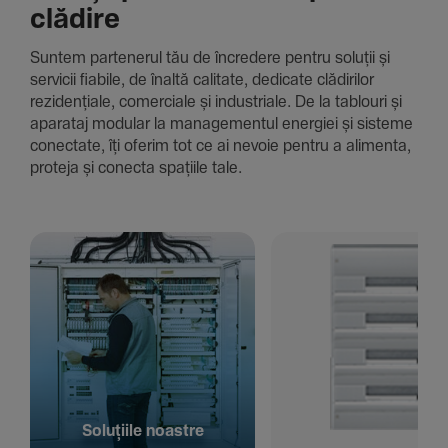
clădire
Suntem parte­nerul tău de încre­dere pentru soluții și
servicii fiabile, de înaltă cali­tate, dedi­cate clădi­rilor
rezi­den­țiale, comer­ciale și indus­triale. De la tablouri și
aparataj modular la managementul energiei și sisteme
conec­tate, îți oferim tot ce ai nevoie pentru a alimenta,
proteja și conecta spațiile tale.
Solu­țiile noastre