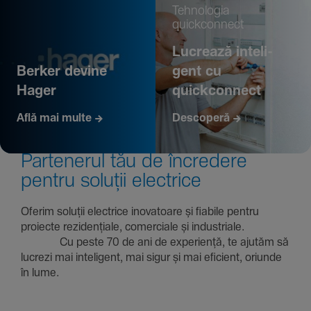
Tehno­logia
quickconnect
Lucrează inte­li­
Berker devine
gent cu
Hager
quickconnect
Află mai multe
Descoperă
Parte­nerul tău de încre­dere
pentru soluții electrice
Oferim soluții electrice inova­toare și fiabile pentru
proiecte rezi­den­țiale, comer­ciale și indus­triale.
Cu peste 70 de ani de expe­riență, te ajutăm să
lucrezi mai inte­li­gent, mai sigur și mai eficient, oriunde
în lume.