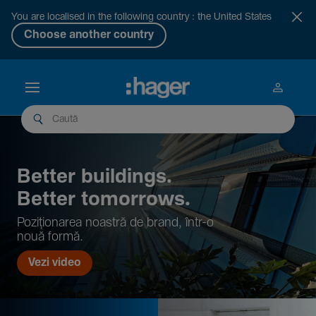
You are localised in the following country : the United States
Choose another country
Better buil­dings.
Better tomor­rows.
Pozi­țio­narea noastră de brand, într-o
nouă formă.
Vezi video