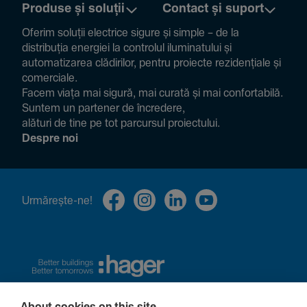
Produse și soluții
Contact și suport
Oferim soluții electrice sigure și simple – de la
distribuția energiei la controlul ilumi­na­tului și
auto­ma­ti­zarea clădi­rilor, pentru proiecte rezi­den­țiale și
comer­ciale.
Facem viața mai sigură, mai curată și mai confor­ta­bilă.
Suntem un partener de încre­dere,
alături de tine pe tot parcursul proiec­tului.
Despre noi
Urmă­rește-ne!