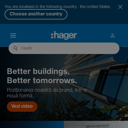
You are localised in the following country : the United States
Choose another country
Better buil­dings.
Better tomor­rows.
Pozi­țio­narea noastră de brand, într-o
nouă formă.
Vezi video