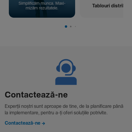
Simpli­ficăm munca. Maxi­
Tablouri distribuți
mizăm rezul­ta­tele.
Contac­tează-ne
Experții noștri sunt aproape de tine, de la plani­fi­care până
la imple­men­tare, pentru a-ți oferi solu­țiile potri­vite.
Contactează-ne