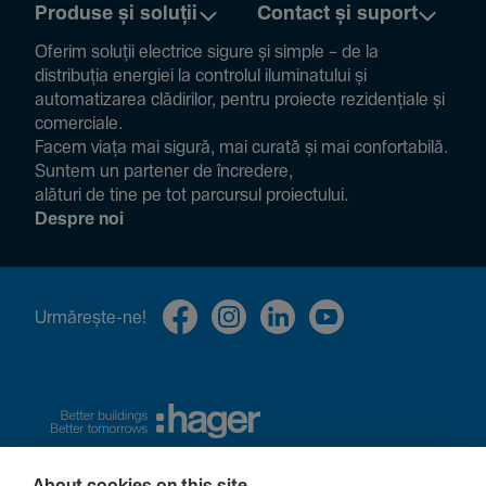
Produse și soluții
Contact și suport
Oferim soluții electrice sigure și simple – de la
distribuția energiei la controlul ilumi­na­tului și
auto­ma­ti­zarea clădi­rilor, pentru proiecte rezi­den­țiale și
comer­ciale.
Facem viața mai sigură, mai curată și mai confor­ta­bilă.
Suntem un partener de încre­dere,
alături de tine pe tot parcursul proiec­tului.
Despre noi
Urmă­rește-ne!