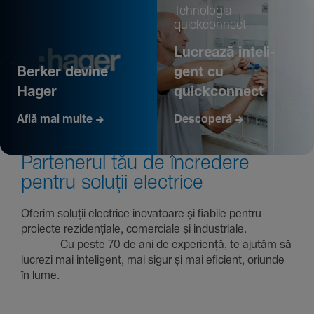
Tehno­logia
quickconnect
Lucrează inte­li­
Berker devine
gent cu
Hager
quickconnect
Află mai multe
Descoperă
Parte­nerul tău de încre­dere
pentru soluții electrice
Oferim soluții electrice inova­toare și fiabile pentru
proiecte rezi­den­țiale, comer­ciale și indus­triale.
Cu peste 70 de ani de expe­riență, te ajutăm să
lucrezi mai inte­li­gent, mai sigur și mai eficient, oriunde
în lume.