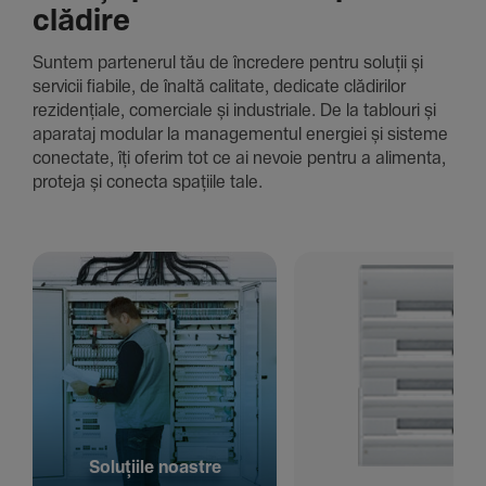
clădire
Suntem parte­nerul tău de încre­dere pentru soluții și
servicii fiabile, de înaltă cali­tate, dedi­cate clădi­rilor
rezi­den­țiale, comer­ciale și indus­triale. De la tablouri și
aparataj modular la managementul energiei și sisteme
conec­tate, îți oferim tot ce ai nevoie pentru a alimenta,
proteja și conecta spațiile tale.
Solu­țiile noastre