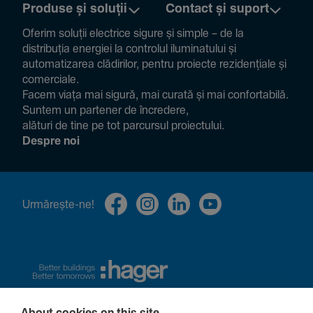
Produse și soluții
Contact și suport
Oferim soluții electrice sigure și simple – de la
distribuția energiei la controlul ilumi­na­tului și
auto­ma­ti­zarea clădi­rilor, pentru proiecte rezi­den­țiale și
comer­ciale.
Facem viața mai sigură, mai curată și mai confor­ta­bilă.
Suntem un partener de încre­dere,
alături de tine pe tot parcursul proiec­tului.
Despre noi
Urmă­rește-ne!