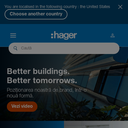
You are localised in the following country : the United States
Choose another country
Better buil­dings.
Better tomor­rows.
Pozi­țio­narea noastră de brand, într-o
nouă formă.
Vezi video