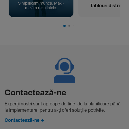
Simpli­ficăm munca. Maxi­
Tablouri distribuți
mizăm rezul­ta­tele.
Contac­tează-ne
Experții noștri sunt aproape de tine, de la plani­fi­care până
la imple­men­tare, pentru a-ți oferi solu­țiile potri­vite.
Contactează-ne