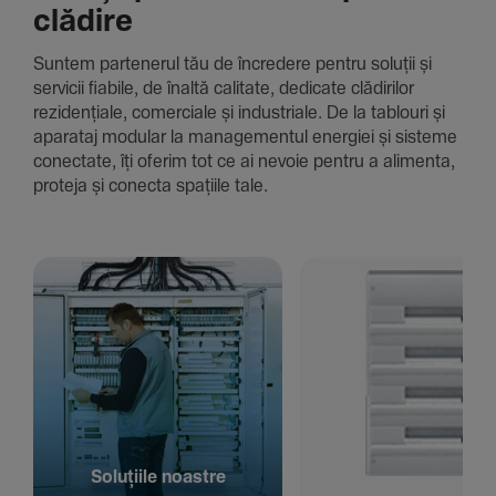
clădire
Suntem parte­nerul tău de încre­dere pentru soluții și
servicii fiabile, de înaltă cali­tate, dedi­cate clădi­rilor
rezi­den­țiale, comer­ciale și indus­triale. De la tablouri și
aparataj modular la managementul energiei și sisteme
conec­tate, îți oferim tot ce ai nevoie pentru a alimenta,
proteja și conecta spațiile tale.
Solu­țiile noastre