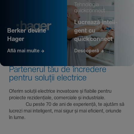
Tehno­logia
quickconnect
Lucrează inte­li­
Berker devine
gent cu
Hager
quickconnect
Află mai multe
Descoperă
Parte­nerul tău de încre­dere
pentru soluții electrice
Oferim soluții electrice inova­toare și fiabile pentru
proiecte rezi­den­țiale, comer­ciale și indus­triale.
Cu peste 70 de ani de expe­riență, te ajutăm să
lucrezi mai inte­li­gent, mai sigur și mai eficient, oriunde
în lume.