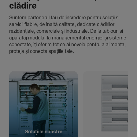
clădire
Suntem parte­nerul tău de încre­dere pentru soluții și
servicii fiabile, de înaltă cali­tate, dedi­cate clădi­rilor
rezi­den­țiale, comer­ciale și indus­triale. De la tablouri și
aparataj modular la managementul energiei și sisteme
conec­tate, îți oferim tot ce ai nevoie pentru a alimenta,
proteja și conecta spațiile tale.
Solu­țiile noastre