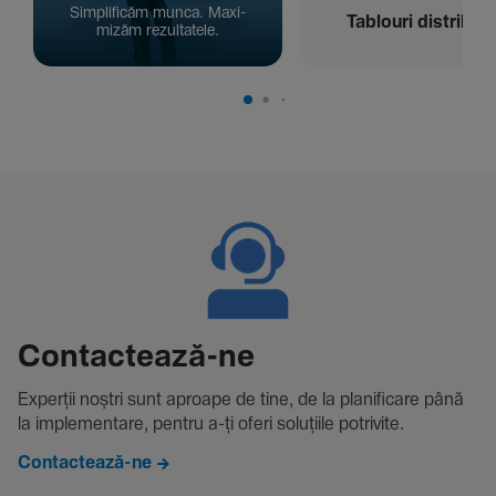
Simpli­ficăm munca. Maxi­
Tablouri distribuți
mizăm rezul­ta­tele.
Contac­tează-ne
Experții noștri sunt aproape de tine, de la plani­fi­care până
la imple­men­tare, pentru a-ți oferi solu­țiile potri­vite.
Contactează-ne