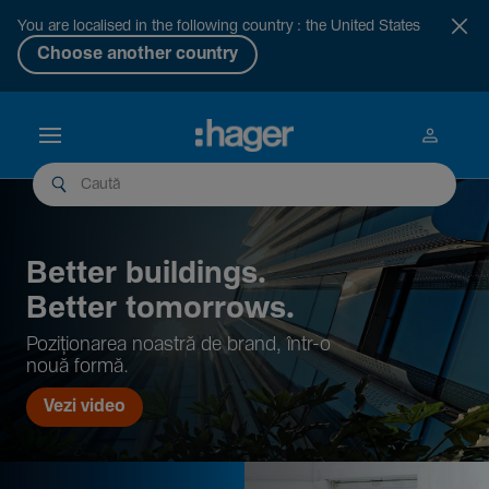
You are localised in the following country : the United States
Choose another country
Better buil­dings.
Better tomor­rows.
Pozi­țio­narea noastră de brand, într-o
nouă formă.
Vezi video