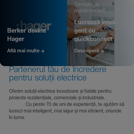
Tehno­logia
quickconnect
Lucrează inte­li­
Berker devine
gent cu
Hager
quickconnect
Află mai multe
Descoperă
Parte­nerul tău de încre­dere
pentru soluții electrice
Oferim soluții electrice inova­toare și fiabile pentru
proiecte rezi­den­țiale, comer­ciale și indus­triale.
Cu peste 70 de ani de expe­riență, te ajutăm să
lucrezi mai inte­li­gent, mai sigur și mai eficient, oriunde
în lume.