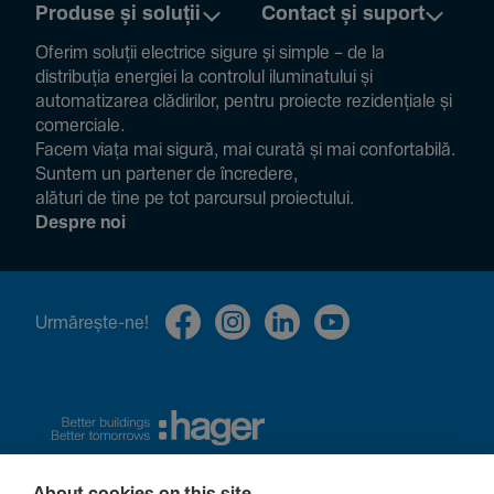
Produse și soluții
Contact și suport
Oferim soluții electrice sigure și simple – de la
distribuția energiei la controlul ilumi­na­tului și
auto­ma­ti­zarea clădi­rilor, pentru proiecte rezi­den­țiale și
comer­ciale.
Facem viața mai sigură, mai curată și mai confor­ta­bilă.
Suntem un partener de încre­dere,
alături de tine pe tot parcursul proiec­tului.
Despre noi
Urmă­rește-ne!