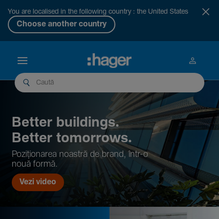
You are localised in the following country : the United States
Choose another country
Better buil­dings.
Better tomor­rows.
Pozi­țio­narea noastră de brand, într-o
nouă formă.
Vezi video