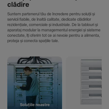
clădire
Suntem parte­nerul tău de încre­dere pentru soluții și
servicii fiabile, de înaltă cali­tate, dedi­cate clădi­rilor
rezi­den­țiale, comer­ciale și indus­triale. De la tablouri și
aparataj modular la managementul energiei și sisteme
conec­tate, îți oferim tot ce ai nevoie pentru a alimenta,
proteja și conecta spațiile tale.
Solu­țiile noastre