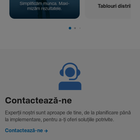
Simpli­ficăm munca. Maxi­
Tablouri distribuți
mizăm rezul­ta­tele.
Contac­tează-ne
Experții noștri sunt aproape de tine, de la plani­fi­care până
la imple­men­tare, pentru a-ți oferi solu­țiile potri­vite.
Contactează-ne