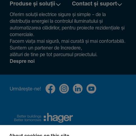
Produse și soluții
Contact și suport
Oferim soluții electrice sigure și simple – de la
distribuția energiei la controlul ilumi­na­tului și
auto­ma­ti­zarea clădi­rilor, pentru proiecte rezi­den­țiale și
comer­ciale.
Facem viața mai sigură, mai curată și mai confor­ta­bilă.
Suntem un partener de încre­dere,
alături de tine pe tot parcursul proiec­tului.
Despre noi
Urmă­rește-ne!