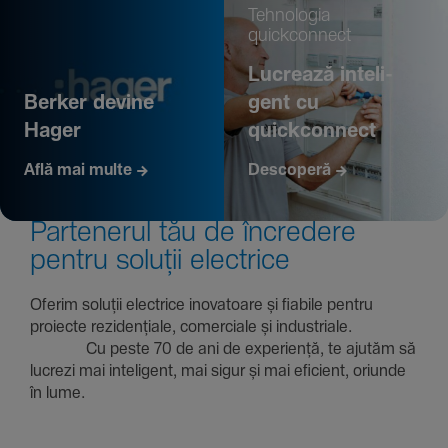
Tehno­logia
quickconnect
Lucrează inte­li­
Berker devine
gent cu
Hager
quickconnect
Află mai multe
Descoperă
Parte­nerul tău de încre­dere
pentru soluții electrice
Oferim soluții electrice inova­toare și fiabile pentru
proiecte rezi­den­țiale, comer­ciale și indus­triale.
Cu peste 70 de ani de expe­riență, te ajutăm să
lucrezi mai inte­li­gent, mai sigur și mai eficient, oriunde
în lume.