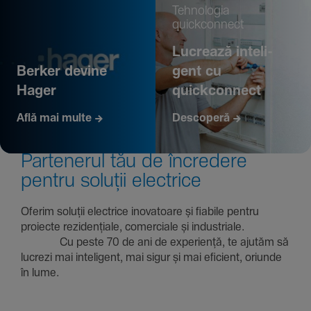
Tehno­logia
quickconnect
Lucrează inte­li­
Berker devine
gent cu
Hager
quickconnect
Află mai multe
Descoperă
Parte­nerul tău de încre­dere
pentru soluții electrice
Oferim soluții electrice inova­toare și fiabile pentru
proiecte rezi­den­țiale, comer­ciale și indus­triale.
Cu peste 70 de ani de expe­riență, te ajutăm să
lucrezi mai inte­li­gent, mai sigur și mai eficient, oriunde
în lume.