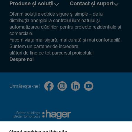
Produse și soluții
Contact și suport
Oferim soluții electrice sigure și simple – de la
distribuția energiei la controlul ilumi­na­tului și
auto­ma­ti­zarea clădi­rilor, pentru proiecte rezi­den­țiale și
comer­ciale.
Facem viața mai sigură, mai curată și mai confor­ta­bilă.
Suntem un partener de încre­dere,
alături de tine pe tot parcursul proiec­tului.
Despre noi
Urmă­rește-ne!