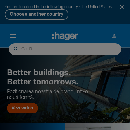
You are localised in the following country : the United States
Choose another country
Better buil­dings.
Better tomor­rows.
Pozi­țio­narea noastră de brand, într-o
nouă formă.
Vezi video