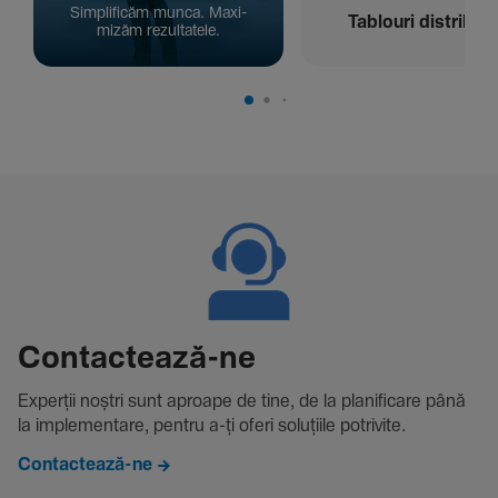
Simpli­ficăm munca. Maxi­
Tablouri distribuți
mizăm rezul­ta­tele.
Contac­tează-ne
Experții noștri sunt aproape de tine, de la plani­fi­care până
la imple­men­tare, pentru a-ți oferi solu­țiile potri­vite.
Contactează-ne