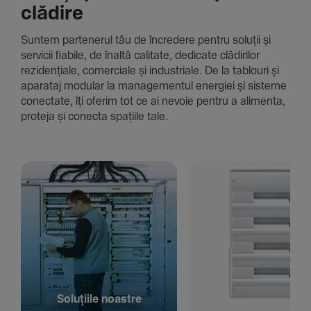
clădire
Suntem parte­nerul tău de încre­dere pentru soluții și
servicii fiabile, de înaltă cali­tate, dedi­cate clădi­rilor
rezi­den­țiale, comer­ciale și indus­triale. De la tablouri și
aparataj modular la managementul energiei și sisteme
conec­tate, îți oferim tot ce ai nevoie pentru a alimenta,
proteja și conecta spațiile tale.
Solu­țiile noastre