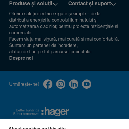
Produse și soluții
Contact și suport
Oferim soluții electrice sigure și simple – de la
distribuția energiei la controlul ilumi­na­tului și
auto­ma­ti­zarea clădi­rilor, pentru proiecte rezi­den­țiale și
comer­ciale.
Facem viața mai sigură, mai curată și mai confor­ta­bilă.
Suntem un partener de încre­dere,
alături de tine pe tot parcursul proiec­tului.
Despre noi
Urmă­rește-ne!