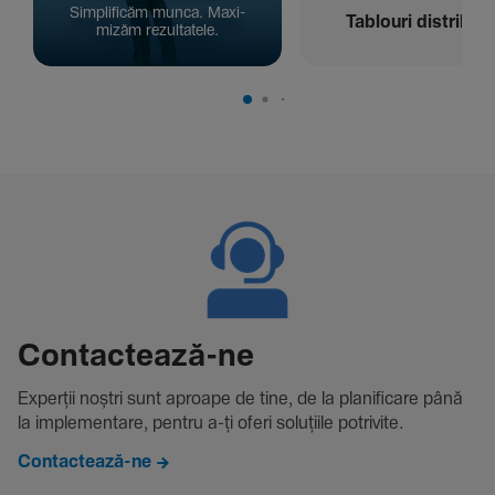
Simpli­ficăm munca. Maxi­
Tablouri distribuți
mizăm rezul­ta­tele.
Contac­tează-ne
Experții noștri sunt aproape de tine, de la plani­fi­care până
la imple­men­tare, pentru a-ți oferi solu­țiile potri­vite.
Contactează-ne