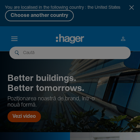
You are localised in the following country : the United States
Choose another country
Better buil­dings.
Better tomor­rows.
Pozi­țio­narea noastră de brand, într-o
nouă formă.
Vezi video