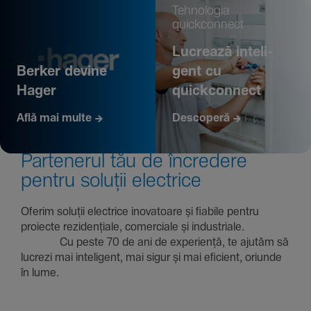
Tehno­logia
quickconnect
Lucrează inte­li­
Berker devine
gent cu
Hager
quickconnect
Află mai multe
Descoperă
Parte­nerul tău de încre­dere
pentru soluții electrice
Oferim soluții electrice inova­toare și fiabile pentru
proiecte rezi­den­țiale, comer­ciale și indus­triale.
Cu peste 70 de ani de expe­riență, te ajutăm să
lucrezi mai inte­li­gent, mai sigur și mai eficient, oriunde
în lume.