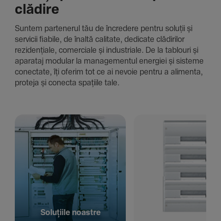
clădire
Suntem parte­nerul tău de încre­dere pentru soluții și
servicii fiabile, de înaltă cali­tate, dedi­cate clădi­rilor
rezi­den­țiale, comer­ciale și indus­triale. De la tablouri și
aparataj modular la managementul energiei și sisteme
conec­tate, îți oferim tot ce ai nevoie pentru a alimenta,
proteja și conecta spațiile tale.
Solu­țiile noastre