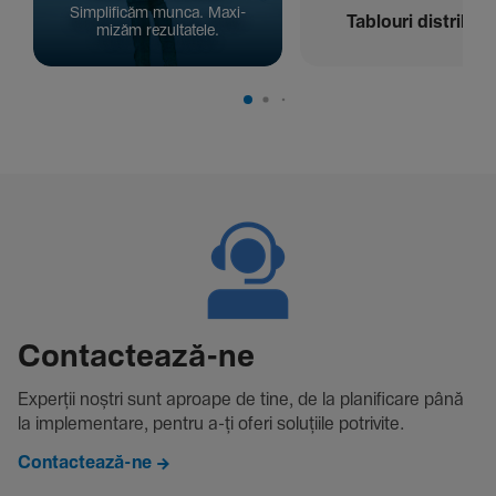
Simpli­ficăm munca. Maxi­
Tablouri distribuți
mizăm rezul­ta­tele.
Contac­tează-ne
Experții noștri sunt aproape de tine, de la plani­fi­care până
la imple­men­tare, pentru a-ți oferi solu­țiile potri­vite.
Contactează-ne