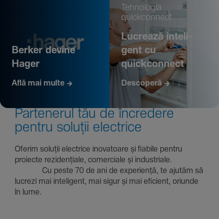
Tehno­logia
quickconnect
Lucrează inte­li­
Berker devine
gent cu
Hager
quickconnect
Află mai multe
Descoperă
Parte­nerul tău de încre­dere
pentru soluții electrice
Oferim soluții electrice inova­toare și fiabile pentru
proiecte rezi­den­țiale, comer­ciale și indus­triale.
Cu peste 70 de ani de expe­riență, te ajutăm să
lucrezi mai inte­li­gent, mai sigur și mai eficient, oriunde
în lume.