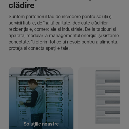
clădire
Suntem parte­nerul tău de încre­dere pentru soluții și
servicii fiabile, de înaltă cali­tate, dedi­cate clădi­rilor
rezi­den­țiale, comer­ciale și indus­triale. De la tablouri și
aparataj modular la managementul energiei și sisteme
conec­tate, îți oferim tot ce ai nevoie pentru a alimenta,
proteja și conecta spațiile tale.
Solu­țiile noastre