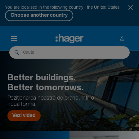
You are localised in the following country : the United States
Choose another country
Better buil­dings.
Better tomor­rows.
Pozi­țio­narea noastră de brand, într-o
nouă formă.
Vezi video