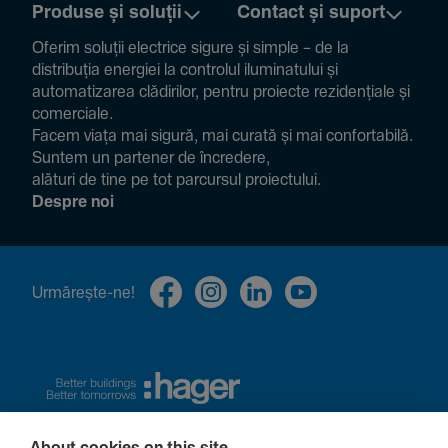
Produse și soluții
Contact și suport
Oferim soluții electrice sigure și simple – de la
distribuția energiei la controlul ilumi­na­tului și
auto­ma­ti­zarea clădi­rilor, pentru proiecte rezi­den­țiale și
comer­ciale.
Facem viața mai sigură, mai curată și mai confor­ta­bilă.
Suntem un partener de încre­dere,
alături de tine pe tot parcursul proiec­tului.
Despre noi
Urmă­rește-ne!