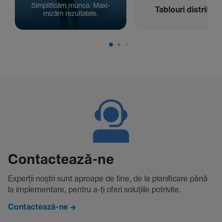
Simpli­ficăm munca. Maxi­
Tablouri distribuți
mizăm rezul­ta­tele.
Contac­tează-ne
Experții noștri sunt aproape de tine, de la plani­fi­care până
la imple­men­tare, pentru a-ți oferi solu­țiile potri­vite.
Contactează-ne