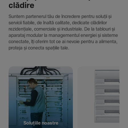
clădire
Suntem parte­nerul tău de încre­dere pentru soluții și
servicii fiabile, de înaltă cali­tate, dedi­cate clădi­rilor
rezi­den­țiale, comer­ciale și indus­triale. De la tablouri și
aparataj modular la managementul energiei și sisteme
conec­tate, îți oferim tot ce ai nevoie pentru a alimenta,
proteja și conecta spațiile tale.
Solu­țiile noastre