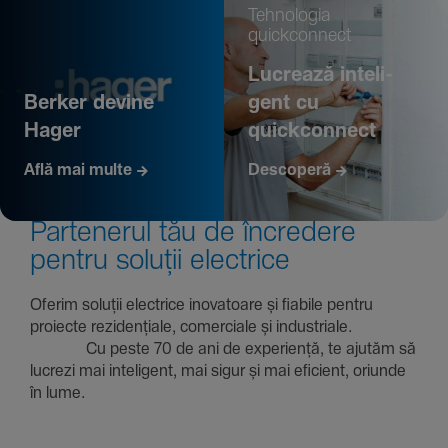
Tehno­logia
quickconnect
Lucrează inte­li­
Berker devine
gent cu
Hager
quickconnect
Află mai multe
Descoperă
Parte­nerul tău de încre­dere
pentru soluții electrice
Oferim soluții electrice inova­toare și fiabile pentru
proiecte rezi­den­țiale, comer­ciale și indus­triale.
Cu peste 70 de ani de expe­riență, te ajutăm să
lucrezi mai inte­li­gent, mai sigur și mai eficient, oriunde
în lume.