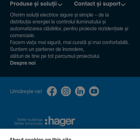
Produse și soluții
Contact și suport
Oferim soluții electrice sigure și simple – de la
distribuția energiei la controlul ilumi­na­tului și
auto­ma­ti­zarea clădi­rilor, pentru proiecte rezi­den­țiale și
comer­ciale.
Facem viața mai sigură, mai curată și mai confor­ta­bilă.
Suntem un partener de încre­dere,
alături de tine pe tot parcursul proiec­tului.
Despre noi
Urmă­rește-ne!