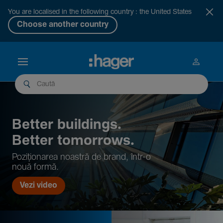
You are localised in the following country : the United States
Choose another country
Better buil­dings.
Better tomor­rows.
Pozi­țio­narea noastră de brand, într-o
nouă formă.
Vezi video