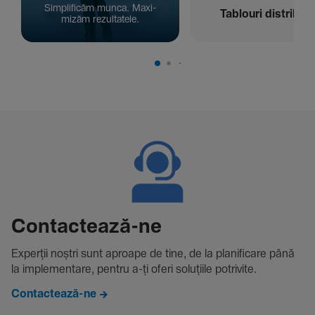
Simpli­ficăm munca. Maxi­
Tablouri distribuți
mizăm rezul­ta­tele.
Contac­tează-ne
Experții noștri sunt aproape de tine, de la plani­fi­care până
la imple­men­tare, pentru a-ți oferi solu­țiile potri­vite.
Contactează-ne