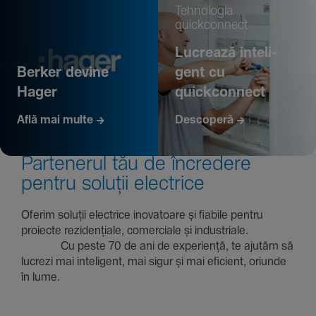
Tehno­logia
quickconnect
Lucrează inte­li­
Berker devine
gent cu
Hager
quickconnect
Află mai multe
Descoperă
Parte­nerul tău de încre­dere
pentru soluții electrice
Oferim soluții electrice inova­toare și fiabile pentru
proiecte rezi­den­țiale, comer­ciale și indus­triale.
Cu peste 70 de ani de expe­riență, te ajutăm să
lucrezi mai inte­li­gent, mai sigur și mai eficient, oriunde
în lume.