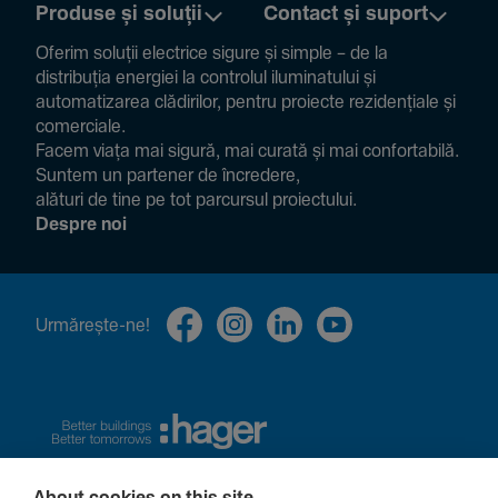
Produse și soluții
Contact și suport
Oferim soluții electrice sigure și simple – de la
distribuția energiei la controlul ilumi­na­tului și
auto­ma­ti­zarea clădi­rilor, pentru proiecte rezi­den­țiale și
comer­ciale.
Facem viața mai sigură, mai curată și mai confor­ta­bilă.
Suntem un partener de încre­dere,
alături de tine pe tot parcursul proiec­tului.
Despre noi
Urmă­rește-ne!