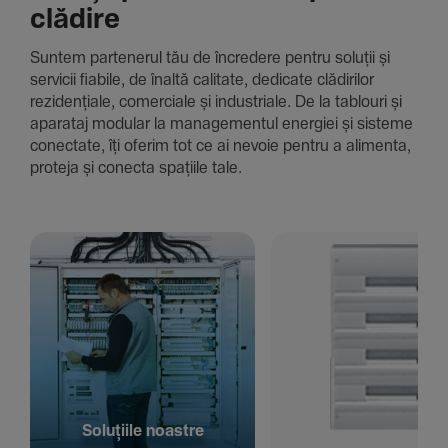
clădire
Suntem parte­nerul tău de încre­dere pentru soluții și
servicii fiabile, de înaltă cali­tate, dedi­cate clădi­rilor
rezi­den­țiale, comer­ciale și indus­triale. De la tablouri și
aparataj modular la managementul energiei și sisteme
conec­tate, îți oferim tot ce ai nevoie pentru a alimenta,
proteja și conecta spațiile tale.
Solu­țiile noastre