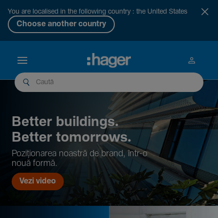
You are localised in the following country : the United States
Choose another country
Better buil­dings.
Better tomor­rows.
Pozi­țio­narea noastră de brand, într-o
nouă formă.
Vezi video