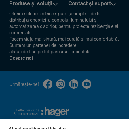
Produse și soluții
Contact și suport
Oferim soluții electrice sigure și simple – de la
distribuția energiei la controlul ilumi­na­tului și
auto­ma­ti­zarea clădi­rilor, pentru proiecte rezi­den­țiale și
comer­ciale.
Facem viața mai sigură, mai curată și mai confor­ta­bilă.
Suntem un partener de încre­dere,
alături de tine pe tot parcursul proiec­tului.
Despre noi
Urmă­rește-ne!