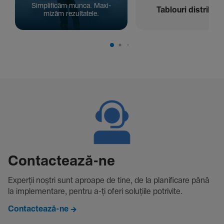
Simpli­ficăm munca. Maxi­
Tablouri distribuți
mizăm rezul­ta­tele.
Contac­tează-ne
Experții noștri sunt aproape de tine, de la plani­fi­care până
la imple­men­tare, pentru a-ți oferi solu­țiile potri­vite.
Contactează-ne