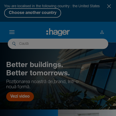
You are localised in the following country : the United States
Choose another country
Better buil­dings.
Better tomor­rows.
Pozi­țio­narea noastră de brand, într-o
nouă formă.
Vezi video