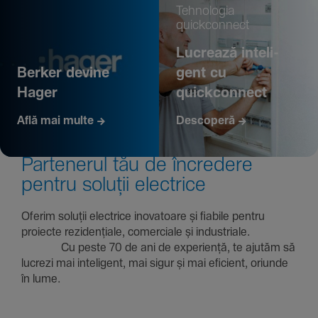
Tehno­logia
quickconnect
Lucrează inte­li­
Berker devine
gent cu
Hager
quickconnect
Află mai multe
Descoperă
Parte­nerul tău de încre­dere
pentru soluții electrice
Oferim soluții electrice inova­toare și fiabile pentru
proiecte rezi­den­țiale, comer­ciale și indus­triale.
Cu peste 70 de ani de expe­riență, te ajutăm să
lucrezi mai inte­li­gent, mai sigur și mai eficient, oriunde
în lume.