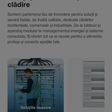
clădire
Suntem parte­nerul tău de încre­dere pentru soluții și
servicii fiabile, de înaltă cali­tate, dedi­cate clădi­rilor
rezi­den­țiale, comer­ciale și indus­triale. De la tablouri și
aparataj modular la managementul energiei și sisteme
conec­tate, îți oferim tot ce ai nevoie pentru a alimenta,
proteja și conecta spațiile tale.
Solu­țiile noastre