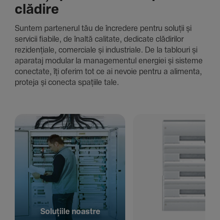
clădire
Suntem parte­nerul tău de încre­dere pentru soluții și
servicii fiabile, de înaltă cali­tate, dedi­cate clădi­rilor
rezi­den­țiale, comer­ciale și indus­triale. De la tablouri și
aparataj modular la managementul energiei și sisteme
conec­tate, îți oferim tot ce ai nevoie pentru a alimenta,
proteja și conecta spațiile tale.
Solu­țiile noastre