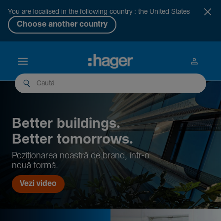
You are localised in the following country : the United States
Choose another country
Better buil­dings.
Better tomor­rows.
Pozi­țio­narea noastră de brand, într-o
nouă formă.
Vezi video