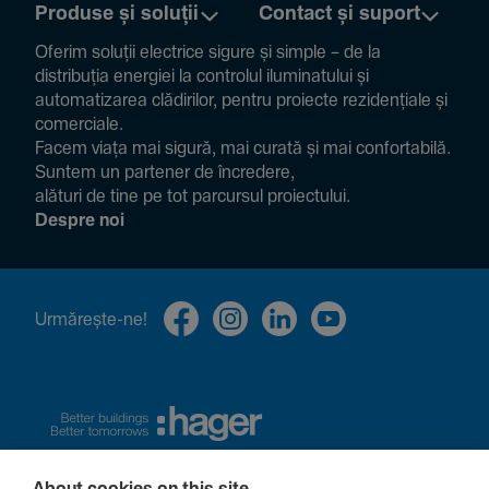
Produse și soluții
Contact și suport
Oferim soluții electrice sigure și simple – de la
distribuția energiei la controlul ilumi­na­tului și
auto­ma­ti­zarea clădi­rilor, pentru proiecte rezi­den­țiale și
comer­ciale.
Facem viața mai sigură, mai curată și mai confor­ta­bilă.
Suntem un partener de încre­dere,
alături de tine pe tot parcursul proiec­tului.
Despre noi
Urmă­rește-ne!