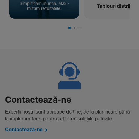
Simpli­ficăm munca. Maxi­
Tablouri distribuți
mizăm rezul­ta­tele.
Contac­tează-ne
Experții noștri sunt aproape de tine, de la plani­fi­care până
la imple­men­tare, pentru a-ți oferi solu­țiile potri­vite.
Contactează-ne