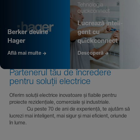
Tehno­logia
quickconnect
Lucrează inte­li­
Berker devine
gent cu
Hager
quickconnect
Află mai multe
Descoperă
Parte­nerul tău de încre­dere
pentru soluții electrice
Oferim soluții electrice inova­toare și fiabile pentru
proiecte rezi­den­țiale, comer­ciale și indus­triale.
Cu peste 70 de ani de expe­riență, te ajutăm să
lucrezi mai inte­li­gent, mai sigur și mai eficient, oriunde
în lume.