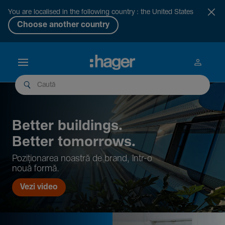
You are localised in the following country : the United States
Choose another country
Better buil­dings.
Better tomor­rows.
Pozi­țio­narea noastră de brand, într-o
nouă formă.
Vezi video