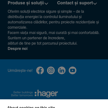
Produse și soluții
Contact și suport
Oferim soluții electrice sigure și simple – de la
distribuția energiei la controlul ilumi­na­tului și
auto­ma­ti­zarea clădi­rilor, pentru proiecte rezi­den­țiale și
comer­ciale.
Facem viața mai sigură, mai curată și mai confor­ta­bilă.
Suntem un partener de încre­dere,
alături de tine pe tot parcursul proiec­tului.
Despre noi
Urmă­rește-ne!