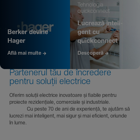
Tehno­logia
quickconnect
Lucrează inte­li­
Berker devine
gent cu
Hager
quickconnect
Află mai multe
Descoperă
Parte­nerul tău de încre­dere
pentru soluții electrice
Oferim soluții electrice inova­toare și fiabile pentru
proiecte rezi­den­țiale, comer­ciale și indus­triale.
Cu peste 70 de ani de expe­riență, te ajutăm să
lucrezi mai inte­li­gent, mai sigur și mai eficient, oriunde
în lume.