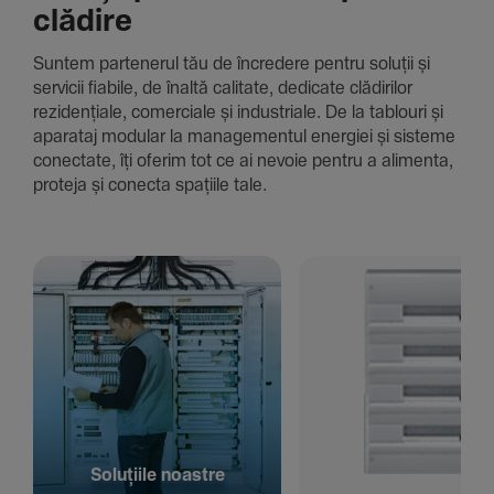
clădire
Suntem parte­nerul tău de încre­dere pentru soluții și
servicii fiabile, de înaltă cali­tate, dedi­cate clădi­rilor
rezi­den­țiale, comer­ciale și indus­triale. De la tablouri și
aparataj modular la managementul energiei și sisteme
conec­tate, îți oferim tot ce ai nevoie pentru a alimenta,
proteja și conecta spațiile tale.
Solu­țiile noastre