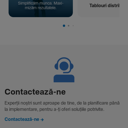
Simpli­ficăm munca. Maxi­
Tablouri distribuți
mizăm rezul­ta­tele.
Contac­tează-ne
Experții noștri sunt aproape de tine, de la plani­fi­care până
la imple­men­tare, pentru a-ți oferi solu­țiile potri­vite.
Contactează-ne