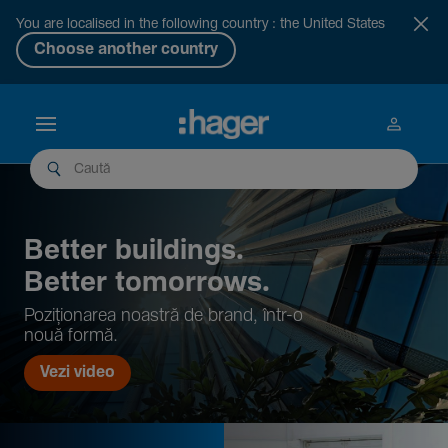
You are localised in the following country : the United States
Choose another country
Better buil­dings.
Better tomor­rows.
Pozi­țio­narea noastră de brand, într-o
nouă formă.
Vezi video