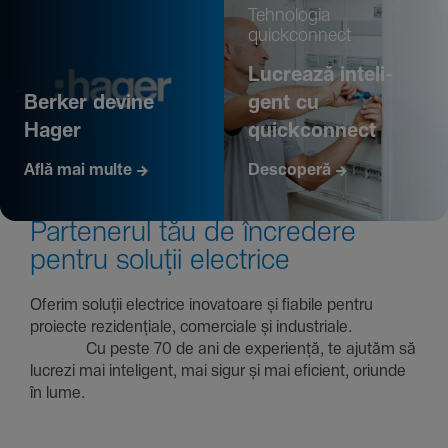
Tehno­logia
quickconnect
Lucrează inte­li­
Berker devine
gent cu
Hager
quickconnect
Află mai multe
Descoperă
Parte­nerul tău de încre­dere
pentru soluții electrice
Oferim soluții electrice inova­toare și fiabile pentru
proiecte rezi­den­țiale, comer­ciale și indus­triale.
Cu peste 70 de ani de expe­riență, te ajutăm să
lucrezi mai inte­li­gent, mai sigur și mai eficient, oriunde
în lume.