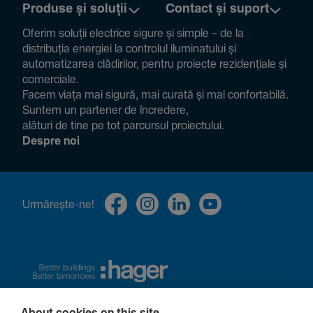
Produse și soluții
Contact și suport
Oferim soluții electrice sigure și simple – de la
distribuția energiei la controlul ilumi­na­tului și
auto­ma­ti­zarea clădi­rilor, pentru proiecte rezi­den­țiale și
comer­ciale.
Facem viața mai sigură, mai curată și mai confor­ta­bilă.
Suntem un partener de încre­dere,
alături de tine pe tot parcursul proiec­tului.
Despre noi
Urmă­rește-ne!