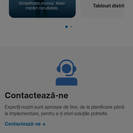
Simpli­ficăm munca. Maxi­
Tablouri distribuți
mizăm rezul­ta­tele.
Contac­tează-ne
Experții noștri sunt aproape de tine, de la plani­fi­care până
la imple­men­tare, pentru a-ți oferi solu­țiile potri­vite.
Contactează-ne