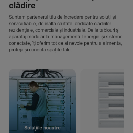
clădire
Suntem parte­nerul tău de încre­dere pentru soluții și
servicii fiabile, de înaltă cali­tate, dedi­cate clădi­rilor
rezi­den­țiale, comer­ciale și indus­triale. De la tablouri și
aparataj modular la managementul energiei și sisteme
conec­tate, îți oferim tot ce ai nevoie pentru a alimenta,
proteja și conecta spațiile tale.
Solu­țiile noastre