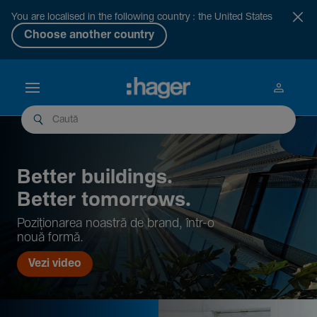
You are localised in the following country : the United States
Choose another country
Better buil­dings.
Better tomor­rows.
Pozi­țio­narea noastră de brand, într-o
nouă formă.
Vezi video