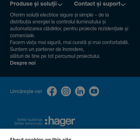
Produse și soluții
Contact și suport
Oferim soluții electrice sigure și simple – de la
distribuția energiei la controlul ilumi­na­tului și
auto­ma­ti­zarea clădi­rilor, pentru proiecte rezi­den­țiale și
comer­ciale.
Facem viața mai sigură, mai curată și mai confor­ta­bilă.
Suntem un partener de încre­dere,
alături de tine pe tot parcursul proiec­tului.
Despre noi
Urmă­rește-ne!