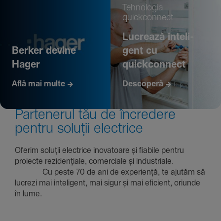
Tehno­logia
quickconnect
Lucrează inte­li­
Berker devine
gent cu
Hager
quickconnect
Află mai multe
Descoperă
Parte­nerul tău de încre­dere
pentru soluții electrice
Oferim soluții electrice inova­toare și fiabile pentru
proiecte rezi­den­țiale, comer­ciale și indus­triale.
Cu peste 70 de ani de expe­riență, te ajutăm să
lucrezi mai inte­li­gent, mai sigur și mai eficient, oriunde
în lume.