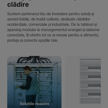
clădire
Suntem parte­nerul tău de încre­dere pentru soluții și
servicii fiabile, de înaltă cali­tate, dedi­cate clădi­rilor
rezi­den­țiale, comer­ciale și indus­triale. De la tablouri și
aparataj modular la managementul energiei și sisteme
conec­tate, îți oferim tot ce ai nevoie pentru a alimenta,
proteja și conecta spațiile tale.
Solu­țiile noastre