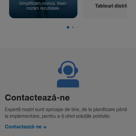
Simpli­ficăm munca. Maxi­
Tablouri distribuți
mizăm rezul­ta­tele.
Contac­tează-ne
Experții noștri sunt aproape de tine, de la plani­fi­care până
la imple­men­tare, pentru a-ți oferi solu­țiile potri­vite.
Contactează-ne