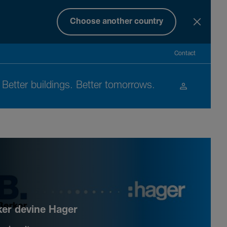
Choose another country
Contact
Better buil­dings. Better tomor­rows.
ker devine Hager