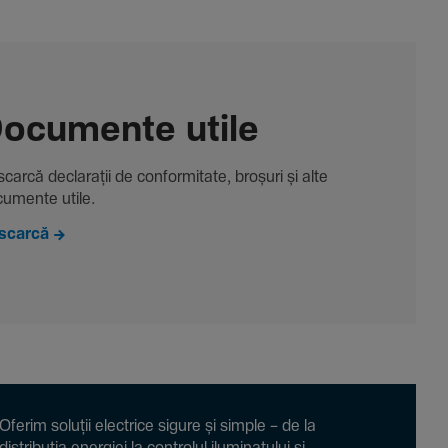
ocu­mente utile
carcă decla­rații de conformitate, broșuri și alte
u­mente utile.
scarcă
Oferim soluții electrice sigure și simple – de la