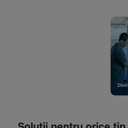
Distr
Soluții pentru orice tip