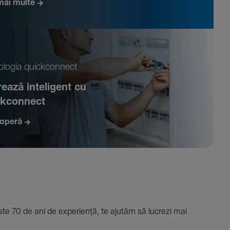
mai multe
­logia quickconnect
ează inte­li­gent cu
ckconnect
operă
e 70 de ani de expe­riență, te ajutăm să lucrezi mai