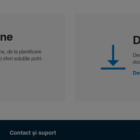
-ne
D
, de la plani­fi­care
Des
oferi solu­țiile potri­
doc
De
Contact și suport