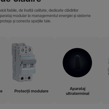
i fiabile, de înaltă cali­tate, dedi­cate clădi­rilor
i și aparataj modular la managementul energiei și sisteme
proteja și conecta spațiile tale.
Aparataj
ie
Protecții modu­lare
ultraterminal