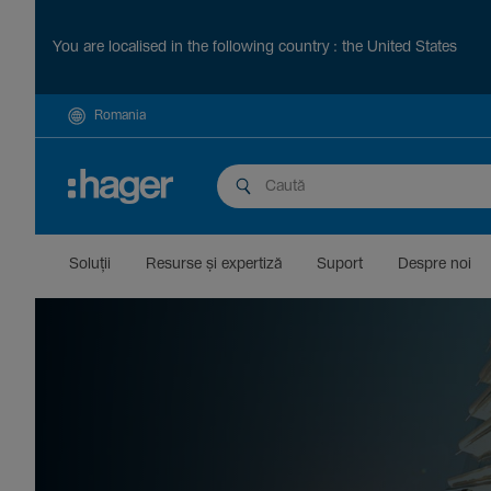
You are localised in the following country : the United States
Romania
Soluții
Resurse și exper­tiză
Suport
Despre noi