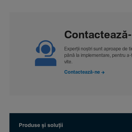
Contac­tează
Experții noștri sunt aproape de tine
până la imple­men­tare, pentru a-ți 
vite.
Contactează-ne
Produse și soluții