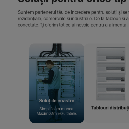
Suntem parte­nerul tău de încre­dere pentru soluții și servici
rezi­den­țiale, comer­ciale și indus­triale. De la tablour
conec­tate, îți oferim tot ce ai nevoie pentru a alimenta, 
Solu­țiile noastre
Tablouri distribuț
Simpli­ficăm munca.
Maxi­mizăm rezul­ta­tele.