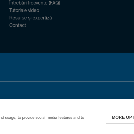
Întrebări frecvente (FAQ)
Tutoriale video
Resurse și expertiză
Contact
MORE OP
nd usage, to provide social media features and to