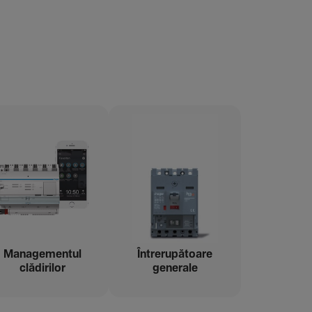
Managementul
Între­ru­pă­toare
clădi­rilor
gene­rale