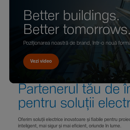
Better buil­dings.
Better tomor­rows
Pozi­țio­narea noastră de brand, într-o nouă form
Vezi video
Parte­nerul tău de î
pentru soluții elect
Oferim soluții electrice inova­toare și fiabile pentru
inte­li­gent, mai sigur și mai eficient, oriunde în lume.