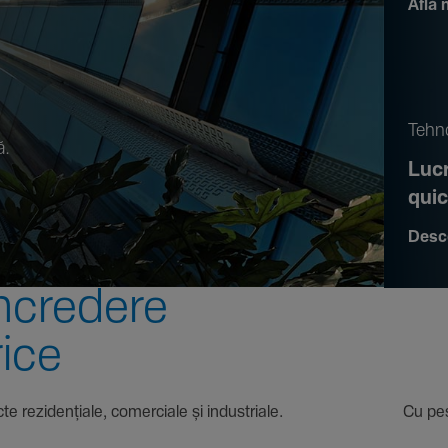
Află 
.
Tehno
ă.
Lucr
qui
Desc
ncre­dere
rice
 proiecte rezi­den­țiale, comer­ciale și indus­triale. Cu pest