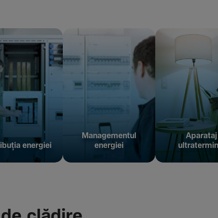
Managementul
Aparataj
ibuția energiei
energiei
ultratermin
 de clădire