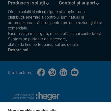
Produse și soluții
Contact și suport
Oferim soluții electrice sigure și simple – de la
distribuția energiei la controlul ilumi­na­tului și
auto­ma­ti­zarea clădi­rilor, pentru proiecte rezi­den­țiale și
comer­ciale.
Facem viața mai sigură, mai curată și mai confor­ta­bilă.
Suntem un partener de încre­dere,
alături de tine pe tot parcursul proiec­tului.
Despre noi
Urmă­rește-ne!