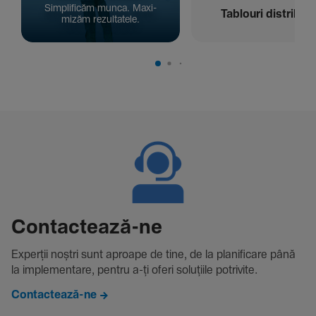
Simpli­ficăm munca. Maxi­
Tablouri distribuți
mizăm rezul­ta­tele.
Contac­tează-ne
Experții noștri sunt aproape de tine, de la plani­fi­care până
la imple­men­tare, pentru a-ți oferi solu­țiile potri­vite.
Contactează-ne