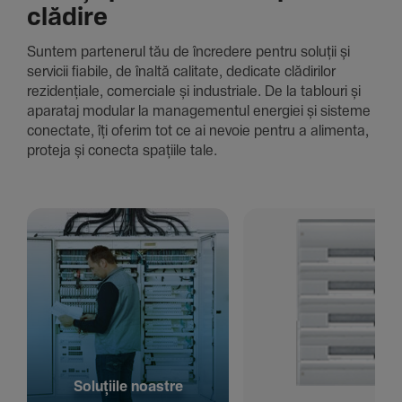
clădire
Suntem parte­nerul tău de încre­dere pentru soluții și
servicii fiabile, de înaltă cali­tate, dedi­cate clădi­rilor
rezi­den­țiale, comer­ciale și indus­triale. De la tablouri și
aparataj modular la managementul energiei și sisteme
conec­tate, îți oferim tot ce ai nevoie pentru a alimenta,
proteja și conecta spațiile tale.
Solu­țiile noastre