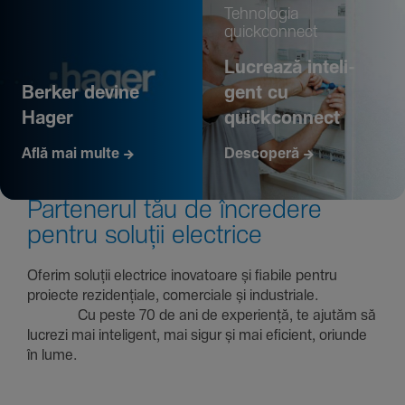
Tehno­logia
quickconnect
Lucrează inte­li­
Berker devine
gent cu
Hager
quickconnect
Află mai multe
Descoperă
Parte­nerul tău de încre­dere
pentru soluții electrice
Oferim soluții electrice inova­toare și fiabile pentru
proiecte rezi­den­țiale, comer­ciale și indus­triale.
Cu peste 70 de ani de expe­riență, te ajutăm să
lucrezi mai inte­li­gent, mai sigur și mai eficient, oriunde
în lume.