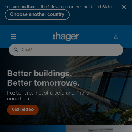
You are localised in the following country : the United States
Choose another country
Better buil­dings.
Better tomor­rows.
Pozi­țio­narea noastră de brand, într-o
nouă formă.
Vezi video